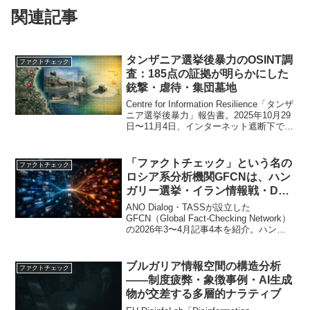
関連記事
タンザニア選挙後暴力のOSINT調
ファクトチェック
査：185点の証拠が明らかにした
銃撃・虐待・集団墓地
Centre for Information Resilience「タンザ
ニア選挙後暴力」報告書。2025年10月29
日〜11月4日、インターネット遮断下で
185点の証拠を収集、44点を座標・影分析
で検証。制服警察と私服武装集団による
銃撃・虐待・集団墓地の存在を実証的に
「ファクトチェック」という名の
ファクトチェック
明らかにした。
ロシア系分析機関GFCNは、ハン
ガリー選挙・イラン情報戦・DSA
をどう見たか
ANO Dialog・TASSが設立した
GFCN（Global Fact-Checking Network）
の2026年3〜4月記事4本を紹介。ハンガ
リー選挙のAIフェイク・湾岸の偽情報キ
ャンペーン・イラン空爆の正当化ナラテ
ィブ・DSA運用への問いを、GFCNはど
ブルガリア情報空間の構造分析
ファクトチェック
う分析したか。
――制度疲弊・象徴事例・AI生成
物が交差する多層的ナラティブ