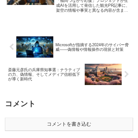
「福岡つながり応援」プロジェクトが生
成AIを活用して発信した観光PR記事に、
架空の情報や事実と異なる内容が含まれ
ていることが指摘され、謝罪と公開停止
に至りました。AIがどのようにしてこう
した「ハルシネーション」を引き起こす
のか、実例をもとに...
Microsoftが指摘する2024年のサイバー脅
威――偽情報や情報操作の現状と対策
斎藤元彦氏の兵庫県知事選：ナラティブ
の力、偽情報、そしてメディア信頼低下
が導く新時代
コメント
コメントを書き込む