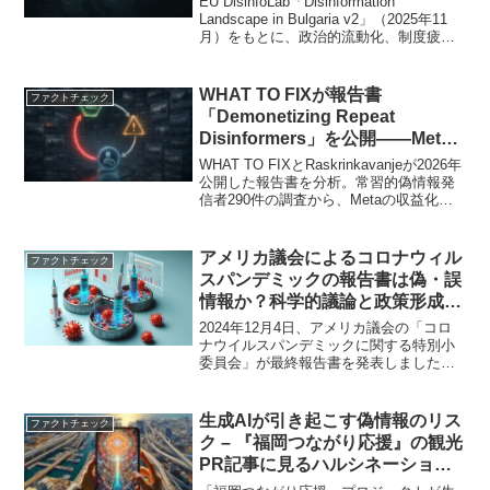
EU DisinfoLab「Disinformation
Landscape in Bulgaria v2」（2025年11
月）をもとに、政治的流動化、制度疲
弊、象徴的事件、反EU・反NATOナラテ
ィブ、AI生成物、ロシア系情報網、市民
社会の防衛エコシステムを具体例と構造
WHAT TO FIXが報告書
ファクトチェック
で描く。
「Demonetizing Repeat
Disinformers」を公開——Meta
の収益化停止措置が機能していな
WHAT TO FIXとRaskrinkavanjeが2026年
い実態
公開した報告書を分析。常習的偽情報発
信者290件の調査から、Metaの収益化審
査の機能不全、停止措置の不整合、84％
という高い復活率を検証し、DSA上の開
示義務との接続を論じる。
アメリカ議会によるコロナウィル
ファクトチェック
スパンデミックの報告書は偽・誤
情報か？科学的議論と政策形成の
在り方を考える
2024年12月4日、アメリカ議会の「コロ
ナウイルスパンデミックに関する特別小
委員会」が最終報告書を発表しました。
この報告書は、COVID-19パンデミックに
関する包括的な調査結果をまとめたもの
で、政府や国際機関、科学界の対応に関
生成AIが引き起こす偽情報のリス
ファクトチェック
する洞察を...
ク – 『福岡つながり応援』の観光
PR記事に見るハルシネーション
の事例