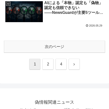
AIによる「本物」認定も「偽物」
AI
認定も信頼できない
――NewsGuardが主要5ツールの
検出精度を実証評価
2026.05.29
次のページ
次
1
2
4
へ
偽情報関連ニュース