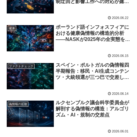
制迂回と影響工作への対応が露わ
にしたプラットフォームガバナン
スの構造的欠陥
2026.06.22
ポーランド語インフォスフィアに
健康
おける健康偽情報の構造的分析
——NASKが2025年の全実態を記
録
2026.06.15
スペイン・ポルトガルの偽情報四
ファクトチェック
半期報告：移民・AI生成コンテン
ツ・大統領選が三つ巴で交差した
Q1 2026
2026.06.14
ルクセンブルク議会科学委員会が
偽情報の拡散
解剖する偽情報の構造：アルゴリ
ズム・AI・規制の交差点
2026.06.01