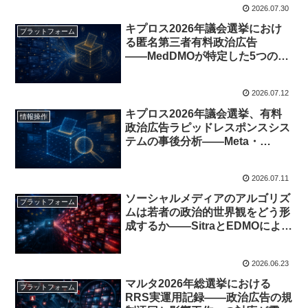
2026.07.30
キプロス2026年議会選挙におけ
プラットフォーム
る匿名第三者有料政治広告
――MedDMOが特定した5つの作
戦と規制の機能不全
2026.07.12
キプロス2026年議会選挙、有料
情報操作
政治広告ラピッドレスポンスシス
テムの事後分析——Meta・
TikTokは「告知」と「現実」が乖
離
2026.07.11
ソーシャルメディアのアルゴリズ
プラットフォーム
ムは若者の政治的世界観をどう形
成するか——SitraとEDMOによる
EU規制との接続
2026.06.23
マルタ2026年総選挙における
プラットフォーム
RRS実運用記録――政治広告の規