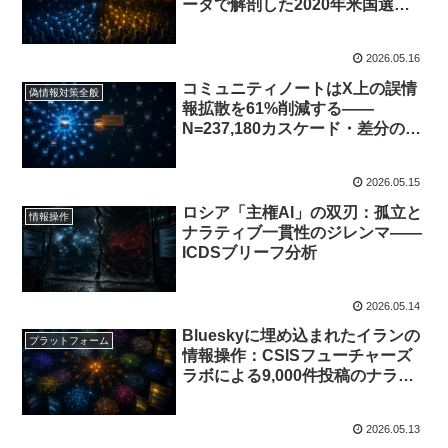
ータで解剖した2020年米国選挙
の49不正ネットワーク
2026.05.16
コミュニティノートはX上の誤情
偽情報対策全般
報拡散を61%削減する——
N=237,180カスケード・差分の差
分法による因果推定
2026.05.15
ロシア「主権AI」の双刃：孤立と
情報操作
ナラティブ一貫性のジレンマ——
ICDSブリーフ分析
2026.05.14
Blueskyに埋め込まれたイランの
プラットフォーム
情報操作：CSISフューチャーズ
ラボによる9,000件投稿のナラテ
ィブ・ネットワーク分析
2026.05.13