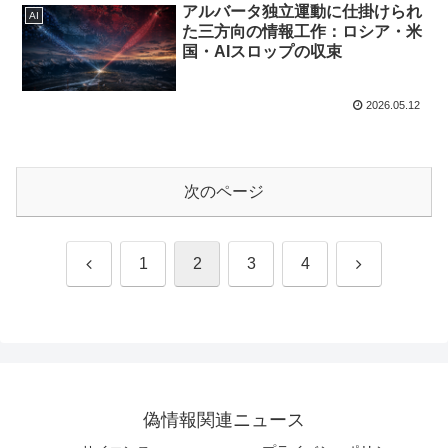
アルバータ独立運動に仕掛けられ
AI
た三方向の情報工作：ロシア・米
国・AIスロップの収束
2026.05.12
次のページ
前
次
1
2
3
4
へ
へ
偽情報関連ニュース