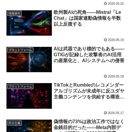
2026.05.20
欧州製AIの死角——Mistral「Le
情報操作
Chat」は国家連動偽情報を半数
以上反復する
2026.05.19
AIは武器であり標的でもある——
プラットフォーム
GTIGが記録した攻撃者のAI活用
の産業化と、AIシステムへの侵害
2026.05.18
TikTokとRumbleのレコメンダー
プラットフォーム
アルゴリズムが未成年に反ユダヤ
主義コンテンツを供給する構造
——ISD・APT共同報告書の分析
2026.05.17
偽情報の73%は政治工作ではなく
民主主義
金銭目的だった——Meta内部デ