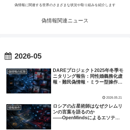
偽情報に関連する世界のさまざまな状況や取り組みを紹介します
偽情報関連ニュース
2026-05
DAREプロジェクト2025年冬季モ
偽情報の拡散
ニタリング報告：同性婚義務化虚
報・難民偽情報・ミラー型操作の
構造
2026.05.21
ロシアの占星術師はなぜクレムリ
情報操作
ンの言葉を語るのか
――OpenMindsによるエソテリ
ック系Telegram730チャンネル分
析