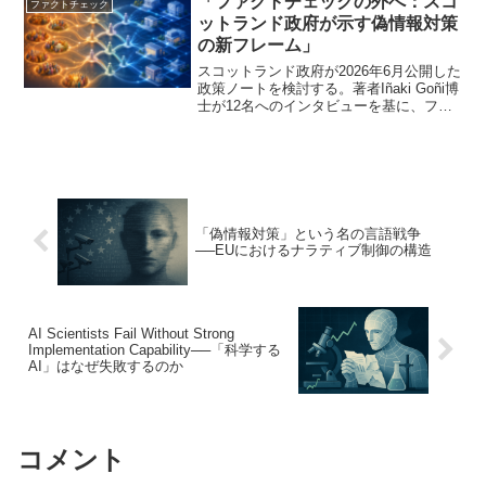
「ファクトチェックの外へ：スコ
ファクトチェック
像技術検証、Black Cube関与の経緯を詳
ットランド政府が示す偽情報対策
述。
の新フレーム」
スコットランド政府が2026年6月公開した
政策ノートを検討する。著者Iñaki Goñi博
士が12名へのインタビューを基に、ファ
クトチェック中心の偽情報対策の限界を
指摘し、5者関係モデルと10の設計機会、
RESISTやGround Newsなど5事例を提示
する構想を分析する。
「偽情報対策」という名の言語戦争
──EUにおけるナラティブ制御の構造
AI Scientists Fail Without Strong
Implementation Capability──「科学する
AI」はなぜ失敗するのか
コメント