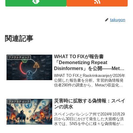
takugon
関連記事
WHAT TO FIXが報告書
ファクトチェック
「Demonetizing Repeat
Disinformers」を公開——Meta
の収益化停止措置が機能していな
WHAT TO FIXとRaskrinkavanjeが2026年
い実態
公開した報告書を分析。常習的偽情報発
信者290件の調査から、Metaの収益化審
査の機能不全、停止措置の不整合、84％
という高い復活率を検証し、DSA上の開
示義務との接続を論じる。
災害時に拡散する偽情報：スペイ
ファクトチェック
ンの洪水
スペインのバレンシア州で2024年10月29
日から30日にかけて発生した大規模な洪
水では、SNSを中心に様々な偽情報が急
速に広まりました。これは住民の混乱を