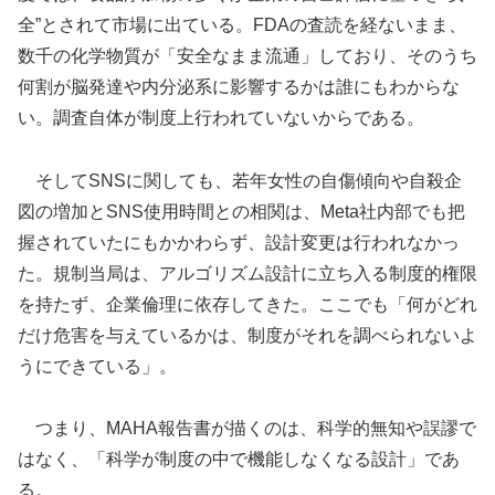
全”とされて市場に出ている。FDAの査読を経ないまま、
数千の化学物質が「安全なまま流通」しており、そのうち
何割が脳発達や内分泌系に影響するかは誰にもわからな
い。調査自体が制度上行われていないからである。
そしてSNSに関しても、若年女性の自傷傾向や自殺企
図の増加とSNS使用時間との相関は、Meta社内部でも把
握されていたにもかかわらず、設計変更は行われなかっ
た。規制当局は、アルゴリズム設計に立ち入る制度的権限
を持たず、企業倫理に依存してきた。ここでも「何がどれ
だけ危害を与えているかは、制度がそれを調べられないよ
うにできている」。
つまり、MAHA報告書が描くのは、科学的無知や誤謬で
はなく、「科学が制度の中で機能しなくなる設計」であ
る。