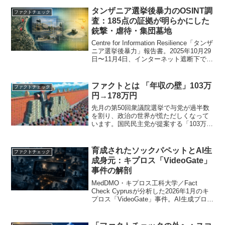
招き、救助活動に支障をきたす結果とな
りました。この記事では、どのような偽
タンザニア選挙後暴力のOSINT調
ファクトチェック
情報が広まり...
査：185点の証拠が明らかにした
銃撃・虐待・集団墓地
Centre for Information Resilience「タンザ
ニア選挙後暴力」報告書。2025年10月29
日〜11月4日、インターネット遮断下で
185点の証拠を収集、44点を座標・影分析
で検証。制服警察と私服武装集団による
銃撃・虐待・集団墓地の存在を実証的に
ファクトとは 「年収の壁」103万
ファクトチェック
明らかにした。
円→178万円
先月の第50回衆議院選挙で与党が過半数
を割り、政治の世界が慌ただしくなって
います。国民民主党が提案する「103万円
の壁問題」の解消に向けた基礎控除の引
き上げ（103万円から178万円へ）が政策
論議の焦点となっています。 この減税
育成されたソックパペットとAI生
ファクトチェック
政策には「ば...
成身元：キプロス「VideoGate」
事件の解剖
MedDMO・キプロス工科大学／Fact
Check Cyprusが分析した2026年1月のキ
プロス「VideoGate」事件。AI生成プロフ
ィールで育成されたX偽アカウント
@EmilyTanalystを介した工作の拡散構
造、HiveおよびInVID-WeVerifyによる映