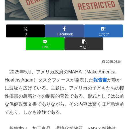
X
Facebook
はてブ
LINE
コピー
2025.06.04
2025年5月、アメリカ政府のMAHA（Make America
Healthy Again）タスクフォースが発表した
報告書
が静か
に波紋を広げている。主題は、アメリカの子どもたちの慢
性疾患の急増とその制度的背景である。形式としては公的
な保健政策文書でありながら、その内容は驚くほど急進的
であり、しかも冷静である。
報告書は、加工食品、環境化学物質、SNSと精神健