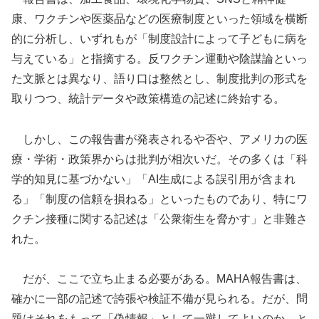
康、ワクチンや医薬品などの医療制度といった領域を横断
的に分析し、いずれもが「制度設計によって子どもに病を
与えている」と指摘する。反ワクチン運動や陰謀論といっ
た文脈とは異なり、語り口は整然とし、制度批判の形式を
取りつつ、統計データや政策構造の記述に終始する。
しかし、この報告書が発表されるや否や、アメリカの医
療・学術・政策界からは批判が相次いだ。その多くは「科
学的知見に基づかない」「AI生成による誤引用が含まれ
る」「制度の信頼を損ねる」といったものであり、特にワ
クチン接種に関する記述は「公衆衛生を脅かす」と非難さ
れた。
だが、ここで立ち止まる必要がある。MAHA報告書は、
確かに一部の記述で誇張や検証不備が見られる。だが、問
題はそれをもって「偽情報」として一蹴してよいのか、と