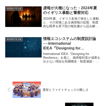
的アプローチを分析する。
虚報が火種になった：2024年夏
偽情報対策全般
のイギリス暴動と警察対応
2024年夏、イギリス各地で発生した暴動
と、その背後にある偽情報の拡散、制度
的な限界を英下院の報告書から読み解
く。SNS時代における秩序維持の困難と
構造的な課題に迫る。
情報エコシステムの制度設計論
偽情報対策全般
──International
IDEA『Designing for
Resilience』が描く構造的レジリ
International IDEA『Designing for
エンス
Resilience』を基に、偽情報対策が成果を
出さない理由を四層構造・制度連鎖・レ
ジリエンス機関の観点から分析し、国家
と国際社会が構築すべき情報エコシステ
ムの制度設計を描く。
選挙とファクトチェックの難しさ