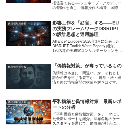
権侵害である──ジュネーブ・アカデミー
の4部作を通じ、情報操作の構造、国際法
の限界、戦時下の混乱、そしてEUによる
制度設計の試みに迫る。
影響工作を「妨害」する――EU
偽情報対策全般
の実務フレームワークDISRUPT
の設計思想と運用論理
Alliance4Europeが2026年3月に公表した
DISRUPT Toolkit White Paperを紹介。
170名超の実務家コンサルテーションをも
とに構築された
Prepare→Disrupt→MitigateのIO妨害フレ
ームワーク、6種類のワークフロー、チェ
「偽情報対策」が奪っているもの
偽情報対策全般
コ・ブルガリア・ポーランド・ルーマニ
偽情報は本当に「間違い」か、それとも
ア4か国比較を詳述する。
誰かの声を封じる装置か──統治・法・経
済と絡む情報空間の構造を解きほぐす。
平和構築と偽情報対策—最新レポ
偽情報対策全般
ートの分析
「平和構築と偽情報対策」をテーマにし
た最新レポートを紹介。世界各地のケー
ススタディを通じて、偽情報が社会に与
える影響と、それに対抗するための実践