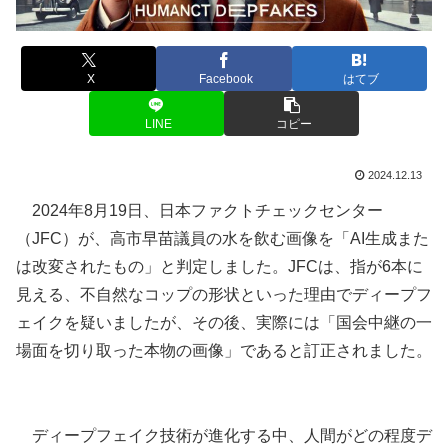
X
Facebook
はてブ
LINE
コピー
2024.12.13
2024年8月19日、日本ファクトチェックセンター
（JFC）が、高市早苗議員の水を飲む画像を「AI生成また
は改変されたもの」と判定しました​。JFCは、指が6本に
見える、不自然なコップの形状といった理由でディープフ
ェイクを疑いましたが、その後、実際には「国会中継の一
場面を切り取った本物の画像」であると訂正されました。
ディープフェイク技術が進化する中、人間がどの程度デ