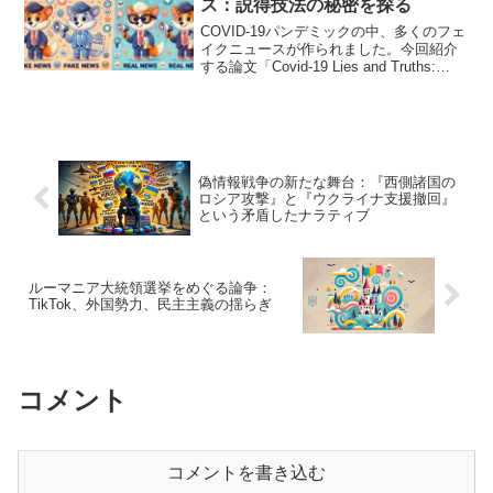
ス：説得技法の秘密を探る
ても解説。
COVID-19パンデミックの中、多くのフェ
イクニュースが作られました。今回紹介
する論文「Covid-19 Lies and Truths:
Employing the Elaboration Likelihood
Model and Li...
偽情報戦争の新たな舞台：『西側諸国の
ロシア攻撃』と『ウクライナ支援撤回』
という矛盾したナラティブ
ルーマニア大統領選挙をめぐる論争：
TikTok、外国勢力、民主主義の揺らぎ
コメント
コメントを書き込む