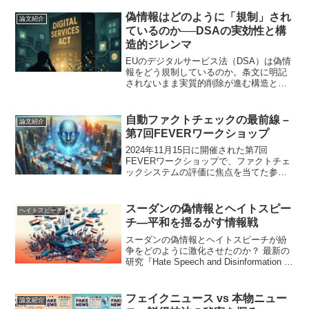
偽情報はどのように「規制」され
論文紹介
ているのか──DSAの実効性と構
造的ジレンマ
EUのデジタルサービス法（DSA）は偽情
報をどう規制しているのか。条文に明記
されないまま実質的削除が進む構造と、
その背後にある法的ジレンマを詳述した
論文を紹介する。
自動ファクトチェックの最前線 –
論文紹介
第7回FEVERワークショップ
2024年11月15日に開催された第7回
FEVERワークショップで、ファクトチェ
ックシステムの評価に焦点を当てた参加
21チームによる共有タスクAVeriTeCの結
果が発表されました。AVERITEC共有タ
スクの概要 ワークショップの中心的
スーダンの偽情報とヘイトスピー
ヘイトスピーチ
な...
チ—平和を揺るがす情報戦
スーダンの偽情報とヘイトスピーチが紛
争をどのように激化させたのか？ 最新の
研究『Hate Speech and Disinformation in
Sudan: Impact on Local Peace』を紹介
し、ダルフール紛争や2023年のSAF-RSF
戦争での偽情報の事例を掘り下げます。
フェイクニュース vs 本物ニュー
論文紹介
偽情報対策の取り組みとその課題につい