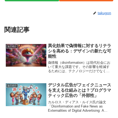
takugon
関連記事
異化効果で偽情報に対するリテラ
論文紹介
シを高める：デザインの新たな可
能性
偽情報（disinformation）は現代社会にお
いて重大な課題です。その影響を軽減す
るためには、テクノロジーだけでなく、
教育や視覚的なアプローチが必要です。
そこで注目すべきなのが、デザインを活
用して物語（ナラティブ）を批判的に再
デジタル広告がフェイクニュース
論文紹介
構築する...
を支える仕組みとは？プログラマ
ティック広告の「外部性」
カルロス・ディアス・ルイス氏の論文
「Disinformation and Fake News as
Externalities of Digital Advertising: A
Close Reading of Sociotechnica...