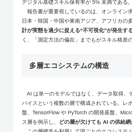
デジタル基礎スキル保有率が 5% 未満である
報告書が重要視しているのは、オンライン求
日本・韓国・中国や東南アジア、アフリカの
計が実態を過少に捉える“不可視化”が発生す
く、「測定方法の偏在」までもがスキル格差
多層エコシステムの構造
AI は単一のモデルではなく、データ取得、デ
バイスという複数の層で構成されている。レポートは、S
盤、TensorFlow や PyTorch の開発基盤、Micr
ス層を例示し、
どの層が欠けても AI の供給
この層構造を利用して国ごとのエコシステムを