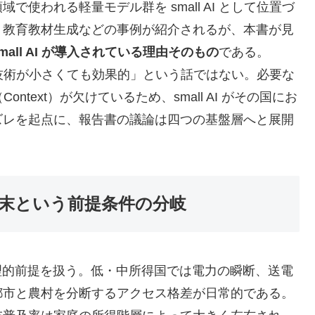
われる軽量モデル群を small AI として位置づ
、教育教材生成などの事例が紹介されるが、本書が見
small AI が導入されている理由そのもの
である。
は、「技術が小さくても効果的」という話ではない。必要な
ntext）が欠けているため、small AI がその国にお
ズレを起点に、報告書の議論は四つの基盤層へと展開
信・端末という前提条件の分岐
以前の物理的前提を扱う。低・中所得国では電力の瞬断、送電
都市と農村を分断するアクセス格差が日常的である。