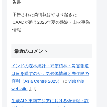
告書
予告された偽情報はやはり起きた——
CAADが追う2026年夏の熱波・山火事偽
情報
最近のコメント
インドの森林統計・補償植林・災害報道
は何を隠すのか：気候偽情報と先住民の
権利（Asia Centre 2025）
に
visit this
web-site
より
生成AIと東南アジアにおける偽情報・詐