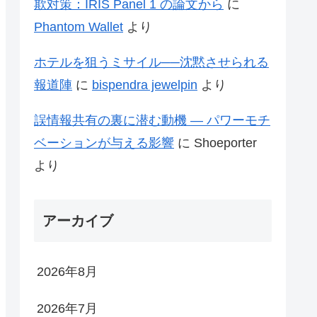
欺対策：IRIS Panel 1 の論文から
に
Phantom Wallet
より
ホテルを狙うミサイル──沈黙させられる
報道陣
に
bispendra jewelpin
より
誤情報共有の裏に潜む動機 ― パワーモチ
ベーションが与える影響
に
Shoeporter
より
アーカイブ
2026年8月
2026年7月