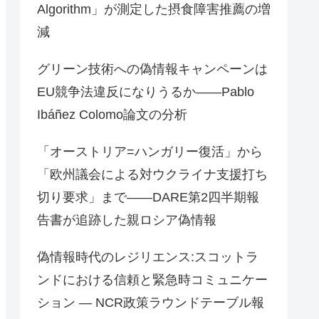
Algorithm」が測定した摂食障害推薦の増
減
グリーン技術への偽情報キャンペーンは
EU競争法違反になりうるか——Pablo
Ibáñez Colomo論文の分析
「オーストリア=ハンガリー復活」から
「欧州議会による対ウクライナ支援打ち
切り要求」まで——DARE第2四半期報
告書が追跡した親ロシア偽情報
偽情報時代のレジリエンス:スコットラ
ンドにおける信頼と緊急時コミュニケー
ション ― NCR政策ラウンドテーブル報