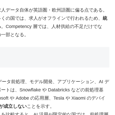
。
人データ自体が英語圏・欧州語圏に偏る点である。
多くの国では、求人がオフラインで行われるため、
統
る
。Competency 層では、人材供給の不足だけでな
の一部となる。
ータ前処理、モデル開発、アプリケーション、AI デ
nowflake や Databricks などの前処理基
osoft や Adobe の応用層、Tesla や Xiaomi のデバイ
網が成立しない
ことを示す。
比較すると、AI 活用が限定的な国では、前処理層