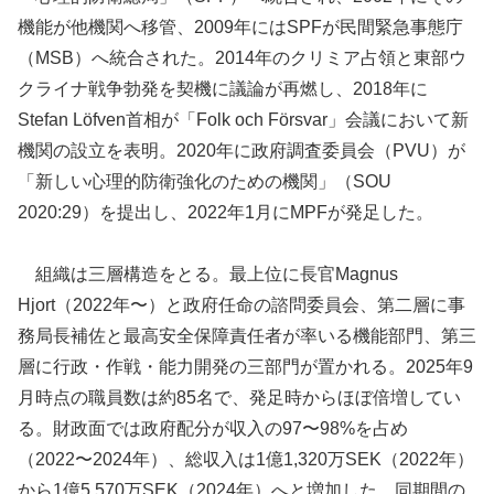
機能が他機関へ移管、2009年にはSPFが民間緊急事態庁
（MSB）へ統合された。2014年のクリミア占領と東部ウ
クライナ戦争勃発を契機に議論が再燃し、2018年に
Stefan Löfven首相が「Folk och Försvar」会議において新
機関の設立を表明。2020年に政府調査委員会（PVU）が
「新しい心理的防衛強化のための機関」（SOU
2020:29）を提出し、2022年1月にMPFが発足した。
組織は三層構造をとる。最上位に長官Magnus
Hjort（2022年〜）と政府任命の諮問委員会、第二層に事
務局長補佐と最高安全保障責任者が率いる機能部門、第三
層に行政・作戦・能力開発の三部門が置かれる。2025年9
月時点の職員数は約85名で、発足時からほぼ倍増してい
る。財政面では政府配分が収入の97〜98%を占め
（2022〜2024年）、総収入は1億1,320万SEK（2022年）
から1億5,570万SEK（2024年）へと増加した。同期間の