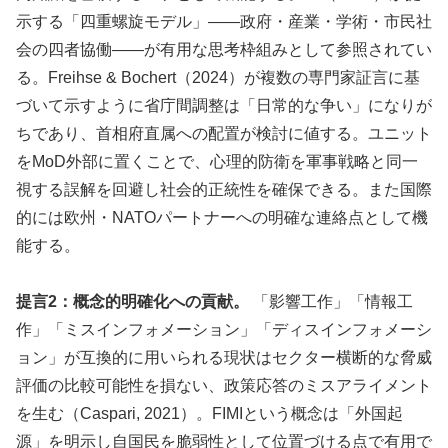
示する「四重螺旋モデル」——政府・産業・学術・市民社
会の四者協働——が有用な思考枠組みとして参照されてい
る。Freihse & Bochert（2024）が複数の専門家証言に基
づいて示すように省庁間調整は「日常的な争い」になりが
ちであり、首相府直属への配置が検討に値する。ユニット
をMoD外部に置くことで、心理的防衛を軍事戦略と同一
視する誤解を回避し社会的正統性を確保できる。また国際
的には欧州・NATOパートナーへの明確な連絡点として機
能する。
提言2：概念的明確化への貢献。
「影響工作」「情報工
作」「ミスインフォメーション」「ディスインフォメーシ
ョン」が互換的に用いられる現状はセクター横断的な脅威
評価の比較可能性を損ない、政策応答のミスアライメント
を生む（Caspari, 2021）。FIMIという概念は「外国起
源」を明示し自国民を脆弱性として位置づける点で有用で