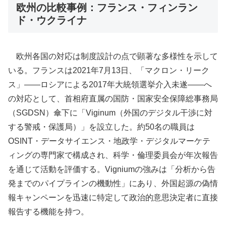
欧州の比較事例：フランス・フィンラン
ド・ウクライナ
欧州各国の対応は制度設計の点で顕著な多様性を示して
いる。フランスは2021年7月13日、「マクロン・リーク
ス」——ロシアによる2017年大統領選挙介入未遂——へ
の対応として、首相府直属の国防・国家安全保障総事務局
（SGDSN）傘下に「Viginum（外国のデジタル干渉に対
する警戒・保護局）」を設立した。約50名の職員は
OSINT・データサイエンス・地政学・デジタルマーケテ
ィングの専門家で構成され、科学・倫理委員会が年次報告
を通じて活動を評価する。Vigniumの強みは「分析から告
発までのパイプラインの機動性」にあり、外国起源の偽情
報キャンペーンを迅速に特定して政治的意思決定者に直接
報告する機能を持つ。