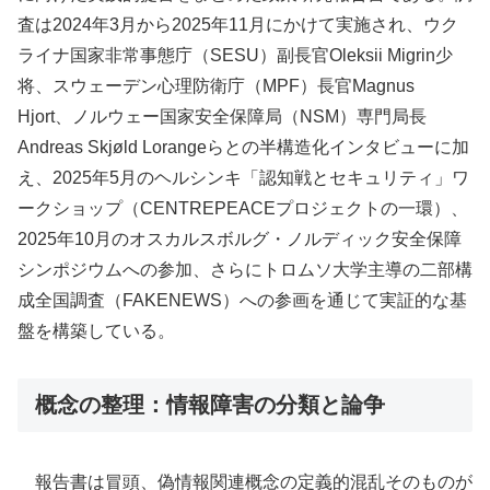
査は2024年3月から2025年11月にかけて実施され、ウク
ライナ国家非常事態庁（SESU）副長官Oleksii Migrin少
将、スウェーデン心理防衛庁（MPF）長官Magnus
Hjort、ノルウェー国家安全保障局（NSM）専門局長
Andreas Skjøld Lorangeらとの半構造化インタビューに加
え、2025年5月のヘルシンキ「認知戦とセキュリティ」ワ
ークショップ（CENTREPEACEプロジェクトの一環）、
2025年10月のオスカルスボルグ・ノルディック安全保障
シンポジウムへの参加、さらにトロムソ大学主導の二部構
成全国調査（FAKENEWS）への参画を通じて実証的な基
盤を構築している。
概念の整理：情報障害の分類と論争
報告書は冒頭、偽情報関連概念の定義的混乱そのものが