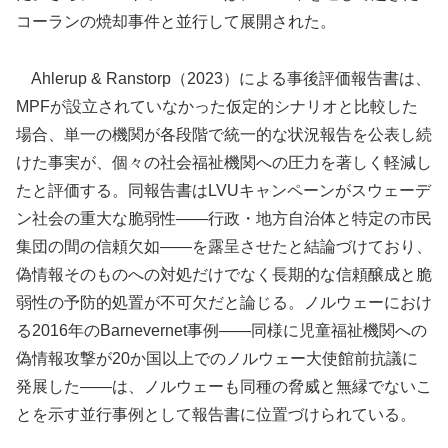
コーランの焼却事件と並行して展開された。
Ahlerup & Ranstorp（2023）による事後評価報告書は、
MPFが設立されていなかった仮定的シナリオと比較した
場合、単一の機関が各段階で統一的な状況報告を公表し続
けた事実が、個々の社会福祉機関への圧力を著しく軽減し
たと評価する。同報告書はLVUキャンペーンがスウェーデ
ン社会の重大な脆弱性——行政・地方自治体と特定の市民
集団の間の信頼欠如——を露呈させたと結論づけており、
偽情報そのものへの対処だけでなく長期的な信頼醸成と脆
弱性の予防的処置が不可欠だと論じる。ノルウェーにおけ
る2016年のBarnevernet事例——同様に児童福祉機関への
偽情報攻撃が20か国以上でのノルウェー大使館前抗議に
発展した——は、ノルウェーも同種の脅威と無縁でないこ
とを示す並行事例として報告書に位置づけられている。