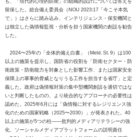
も、「現代的心理的防衛」の組織的設計については答えを
留保した。総合備え委員会（NOU 2023:17「今こそ本気
で」）はさらに踏み込み、インテリジェンス・保安機関と
は独立した偽情報監視・分析を担う国家機関の創設を勧告
した。
2024〜25年の「全体的備え白書」（Meld. St. 9）は100
以上の施策を提示し、国防省の役割を「防衛セクター・防
衛政策・防衛能力を対象とした影響工作、または国家安全
保障上の軍事的脅威となりうる工作を担当する省庁」と定
義した。政府は偽情報対策の集中型機関創設を適切ではな
いと判断したものの、より統合的なアプローチの必要性は
認めた。2025年6月には「偽情報に対するレジリエンス強
化のための国家戦略（2025〜2030）」が発表された。40
以上の施策が5つの柱——批判的メディアリテラシーの強
化、ソーシャルメディアプラットフォームの説明責任