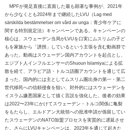
MPFが発足直後に直面した最も顕著な事例が、2021年
から少なくとも2024年まで継続したLVU（Lag med
särskilda bestämmelser om vård av unga：青少年ケアに
関する特別規定法）キャンペーンである。キャンペーンの
核心は、スウェーデン当局がLVUを口実にムスリムの子ど
もを家族から「誘拐」しているという主張を含む動画群で
あった。動画はスウェーデン国内アカウントを起点とし、
エジプト人インフルエンサーのShuoun Islamiyaによる拡
散を経て、アラビア語・トルコ語圏アカウントを通じて広
まった。国内的には主としてムスリム圏出身の第一・第二
世代移民への信頼侵食を狙い、対外的にはスウェーデンを
イスラム嫌悪国家として描く言説を強化した。後者の効果
は2022〜23年にかけてスウェーデン・トルコ関係に亀裂
をもたらし、エルドアン大統領への批准申請が係留してい
たスウェーデンのNATO加盟プロセスを実質的に遅延させ
た。さらにLVUキャンペーンは、2023年を通じて起きた