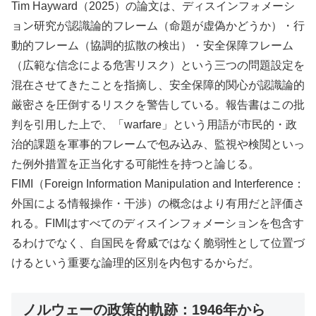
Tim Hayward（2025）の論文は、ディスインフォメーシ
ョン研究が認識論的フレーム（命題が虚偽かどうか）・行
動的フレーム（協調的拡散の検出）・安全保障フレーム
（広範な信念による危害リスク）という三つの問題設定を
混在させてきたことを指摘し、安全保障的関心が認識論的
厳密さを圧倒するリスクを警告している。報告書はこの批
判を引用した上で、「warfare」という用語が市民的・政
治的課題を軍事的フレームで包み込み、監視や検閲といっ
た例外措置を正当化する可能性を持つと論じる。
FIMI（Foreign Information Manipulation and Interference：
外国による情報操作・干渉）の概念はより有用だと評価さ
れる。FIMIはすべてのディスインフォメーションを包含す
るわけでなく、自国民を脅威ではなく脆弱性として位置づ
けるという重要な論理的区別を内包するからだ。
ノルウェーの政策的軌跡：1946年から