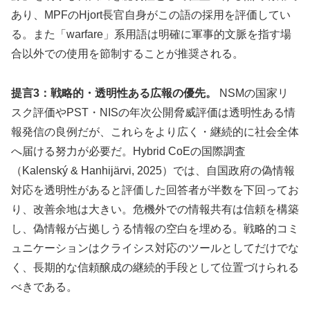
あり、MPFのHjort長官自身がこの語の採用を評価してい
る。また「warfare」系用語は明確に軍事的文脈を指す場
合以外での使用を節制することが推奨される。
提言3：戦略的・透明性ある広報の優先。
NSMの国家リ
スク評価やPST・NISの年次公開脅威評価は透明性ある情
報発信の良例だが、これらをより広く・継続的に社会全体
へ届ける努力が必要だ。Hybrid CoEの国際調査
（Kalenský & Hanhijärvi, 2025）では、自国政府の偽情報
対応を透明性があると評価した回答者が半数を下回ってお
り、改善余地は大きい。危機外での情報共有は信頼を構築
し、偽情報が占拠しうる情報の空白を埋める。戦略的コミ
ュニケーションはクライシス対応のツールとしてだけでな
く、長期的な信頼醸成の継続的手段として位置づけられる
べきである。