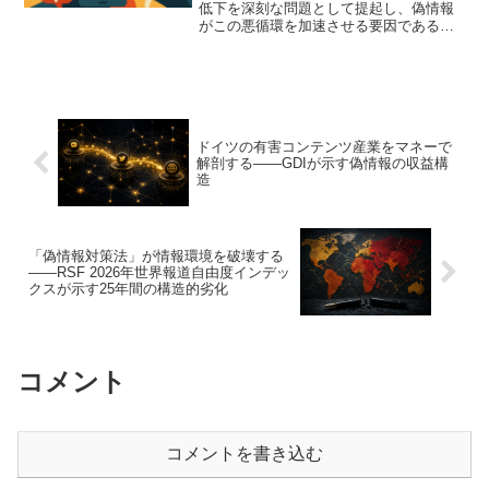
低下を深刻な問題として提起し、偽情報
がこの悪循環を加速させる要因であるこ
とを指摘している。レポートの概要と偽
情報の位置付けを解説。
ドイツの有害コンテンツ産業をマネーで
解剖する——GDIが示す偽情報の収益構
造
「偽情報対策法」が情報環境を破壊する
——RSF 2026年世界報道自由度インデッ
クスが示す25年間の構造的劣化
コメント
コメントを書き込む