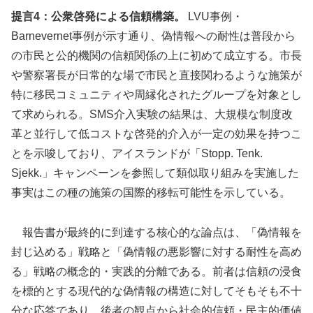
提言4：公衆啓発による信頼構築。
LVU事例・
Barnevernet事例が示す通り、偽情報への耐性は普段から
の市民と公的機関の信頼関係の上に初めて成立する。市長
や警察署長が日常的な場で市民と直接関わるような施策が
特に移民コミュニティや周縁化されたグループを対象とし
て求められる。SMS介入実験の結果は、大規模な制度改
革と並行して低コストな啓発的介入が一定の効果を持つこ
とを示唆しており、アイスランドが「Stopp. Tenk.
Sjekk.」キャンペーンを参照して類似取り組みを実施した
事実はこの種の施策の国際的移転可能性を示している。
報告書が最終的に到達する核心的な論点は、「偽情報を
封じ込める」戦略と「偽情報の悪影響に対する耐性を高め
る」戦略の概念的・実践的分離である。前者は信頼の浸食
を標的とする現代的な偽情報の構造に対してそもそも不十
分な応答であり、後者の観点から社会的信頼・民主的価値