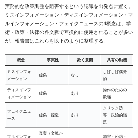
実務的な政策調整を阻害するという認識を出発点に置く。
ミスインフォメーション・ディスインフォメーション・マ
ルインフォメーション・フェイクニュースの4概念は、学
術・政策・法律の各文脈で互換的に使用されることが多い
が、報告書はこれらを以下のように整理する。
概念
事実性
欺く意図
共有の動機
ミスインフォ
しばしば偶発
虚偽
なし
メーション
的
ディスインフ
操作のための
虚偽
あり
ォメーション
欺瞞
クリック誘
フェイクニュ
虚偽・捏造
あり
導・政治的議
ース
題
真実（文脈か
マルインフォ
加害・恐喝・