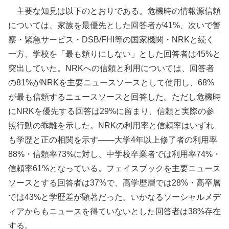
主要な知見は以下のとおりである。危機時の情報源信頼
については、家族を最優先とした回答者が41%、次いで警
察・緊急サービス・DSB/FHI等の国家機関・NRKと続く
一方、学校を「最も頼りにしない」とした回答者は45%と
突出していた。NRKへの信頼と利用については、回答者
の81%がNRKを主要ニュースソースとして使用し、68%
が最も信頼するニュースソースと回答した。ただし危機時
にNRKを優先する回答は29%に留まり、信頼と実際の参
照行動の乖離を示した。NRKの利用率と信頼率はいずれ
も学歴と正の相関を示す——大学4年以上修了者の利用率
88%・信頼率73%に対し、中学校卒業者では利用率74%・
信頼率61%となっている。フェイスブックを主要ニュース
ソースとする回答者は37%で、高学歴層では28%・高卒層
では43%と学歴差が顕著だった。いかなるソーシャルメデ
ィアからもニュースを得ていないとした回答者は38%存在
する。