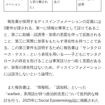
ら切り離され
あり
メーション
妨害
た）
報告書が採用するディスインフォメーションの定義には
3要件が課される。第一に情報が事実として誤りであるこ
と、第二に欺瞞・誤誘導・加害の意図を伴って拡散される
こと、第三に実際に加害をもたらす潜在性を持つことであ
る。この第三要件を説明するために報告書は「サンタクロ
ース・テスト」という表現を用いる——子どもにサンタク
ロースの存在を告げることは事実誤りかつ欺く意図がある
が、加害の潜在性はないため、ディスインフォメーション
には該当しないという論理だ。
また報告書は、「情報戦」「認知戦」といった
「warfare」系用語が持つ政治的含意について批判的な検
討を行う。2025年にSocial Epistemology誌に掲載された