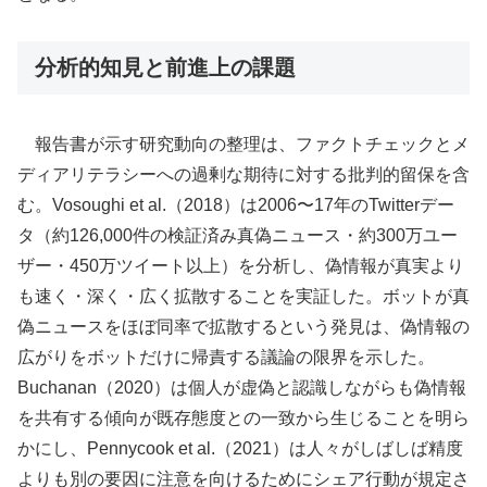
分析的知見と前進上の課題
報告書が示す研究動向の整理は、ファクトチェックとメ
ディアリテラシーへの過剰な期待に対する批判的留保を含
む。Vosoughi et al.（2018）は2006〜17年のTwitterデー
タ（約126,000件の検証済み真偽ニュース・約300万ユー
ザー・450万ツイート以上）を分析し、偽情報が真実より
も速く・深く・広く拡散することを実証した。ボットが真
偽ニュースをほぼ同率で拡散するという発見は、偽情報の
広がりをボットだけに帰責する議論の限界を示した。
Buchanan（2020）は個人が虚偽と認識しながらも偽情報
を共有する傾向が既存態度との一致から生じることを明ら
かにし、Pennycook et al.（2021）は人々がしばしば精度
よりも別の要因に注意を向けるためにシェア行動が規定さ