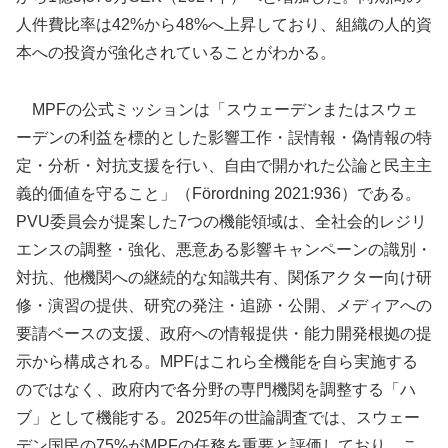
人件費比率は42%から48%へ上昇しており、組織の人的資
本への投資が強化されていることがわかる。
MPFの公式ミッションは「スウェーデンまたはスウェ
ーデンの利益を標的とした影響工作・誤情報・偽情報の特
定・分析・対抗支援を行い、自由で開かれた公論と民主主
義的価値を守ること」（Förordning 2021:936）である。
PVU委員会が提案した7つの機能領域は、全社会的レジリ
エンスの調整・強化、悪意ある影響キャンペーンの識別・
対抗、他機関への継続的な知識共有、関係アクター向け研
修・演習の提供、研究の発注・追跡・公開、メディアへの
要請ベースの支援、政府への情報提供・能力開発根拠の提
示から構成される。MPFはこれら全機能を自ら実施する
のではなく、政府内で各分野の専門機関を調整する「ハ
ブ」として機能する。2025年の世論調査では、スウェー
デン国民の75%がMPFの任務を重要と評価しており、こ