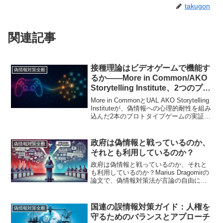
takugon
関連記事
接種理論はビデオゲームで機能す
偽情報対策全般
るか——More in Common/AKO
Storytelling Institute、2つのプロ
トタイプゲームの実証結果を公表
More in CommonとUAL AKO Storytelling
Instituteが、偽情報への心理的耐性を組み
込んだ2本のプロトタイプゲームの実証テ
スト結果を公表。2,000人調査・フォーカ
スグループの知見と、接種理論を基盤と
した設計の課題を報告する。
政府は偽情報と戦っているのか、
偽情報対策全般
それとも利用しているのか？
政府は偽情報と戦っているのか、それと
も利用しているのか？Marius Dragomirの
論文で、偽情報対策法が言論の自由に与
える影響を紹介。
国連の誤情報対策ガイド：人権を
偽情報対策全般
守るためのバランスとアプローチ