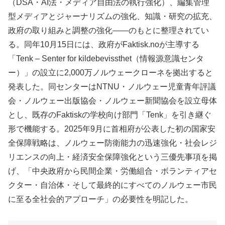
（DSA・AI法・メディア自由法の執行強化）、編集管理
型メディアとジャーナリズムの強化、知識・研究の拡充、
政府の取り組みと調整の強化——のもとに整理されてい
る。同年10月15日には、政府がFaktisk.noが主導する
「Tenk – Senter for kildebevissthet（情報源意識センタ
ー）」の設立に2,000万ノルウェークローネを拠出すると
発表した。同センターはNTNU・ノルウェー児童青年評議
会・ノルウェー出版協会・ノルウェー新聞協会を設立母体
とし、既存のFaktiskの学校向け部門「Tenk」を引き継ぐ
形で機能する。2025年9月に首相府が公表した初の国家安
全保障戦略は、ノルウェー防衛能力の迅速強化・社会レジ
リエンスの向上・経済安全保障強化という三優先事項を掲
げ、「中央政府から民間企業・労働組合・ボランティアセ
クター・自治体・そして最終的にすべてのノルウェー市民
に至る全社会的アプローチ」の必要性を明記した。