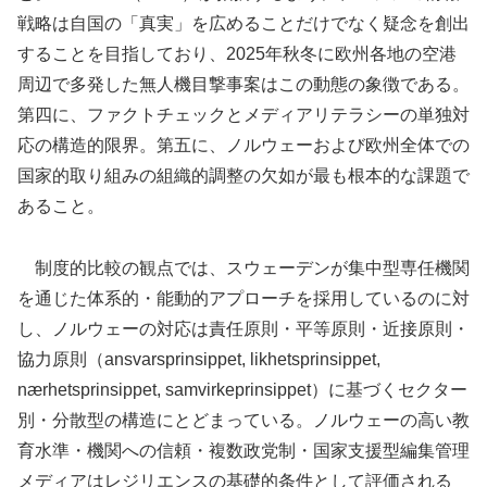
戦略は自国の「真実」を広めることだけでなく疑念を創出
することを目指しており、2025年秋冬に欧州各地の空港
周辺で多発した無人機目撃事案はこの動態の象徴である。
第四に、ファクトチェックとメディアリテラシーの単独対
応の構造的限界。第五に、ノルウェーおよび欧州全体での
国家的取り組みの組織的調整の欠如が最も根本的な課題で
あること。
制度的比較の観点では、スウェーデンが集中型専任機関
を通じた体系的・能動的アプローチを採用しているのに対
し、ノルウェーの対応は責任原則・平等原則・近接原則・
協力原則（ansvarsprinsippet, likhetsprinsippet,
nærhetsprinsippet, samvirkeprinsippet）に基づくセクター
別・分散型の構造にとどまっている。ノルウェーの高い教
育水準・機関への信頼・複数政党制・国家支援型編集管理
メディアはレジリエンスの基礎的条件として評価される