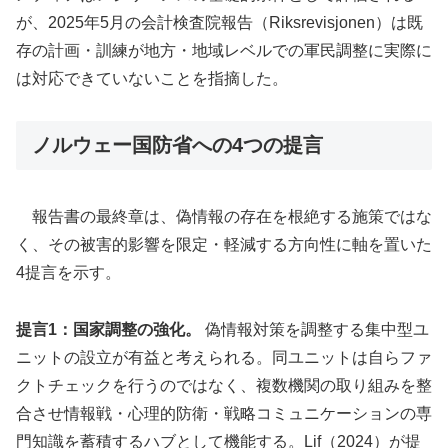
が、2025年5月の会計検査院報告（Riksrevisjonen）は既
存の計画・訓練が地方・地域レベルでの軍民調整に実際に
は対応できていないことを指摘した。
ノルウェー国防省への4つの提言
報告書の最終章は、偽情報の存在を根絶する施策ではな
く、その被害的影響を限定・軽減する方向性に軸を置いた
4提言を示す。
提言1：国家調整の強化。
偽情報対策を調整する集中型ユ
ニットの設立が有益と考えられる。同ユニットは自らファ
クトチェックを行うのではなく、複数機関の取り組みを整
合させ情報戦・心理的防衛・戦略コミュニケーションの専
門知識を蓄積するハブとして機能する。Lif（2024）が提