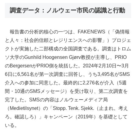
調査データ：ノルウェー市民の認識と行動
報告書の分析的核心の一つは、FAKENEWS（「偽情報
と人々：社会的信頼とレジリエンスへの影響」）プロジェ
クトが実施した二部構成の全国調査である。調査はトロム
ソ大学のGunhild Hoogensen Gjørv教授が主導し、PRIO
のBergersenがPRIO側を統括した。2024年2月10日〜3月
6日に6,561名が第一次調査に回答し、うち3,495名がSMS
介入への参加に同意した。最終的に2,276名が介入（5週
間・10通のSMSメッセージ）を受け取り、第二次調査を
完了した。SMSの内容はノルウェーメディア局
（Medietilsynet）の「Stopp. Tenk. Sjekk.（止まれ。考え
ろ。確認しろ）」キャンペーン（2019年）を基礎として
いる。