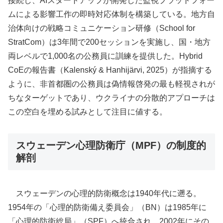
接続し、AIスタートアップが開発した監視プラットフォー
ムによる影響工作の即時対応体制を構築している。地方自
治体向けの戦略コミュニケーション研修（School for
StratCom）は3年間で200セッションを実施し、国・地方
両レベルで1,000名の公務員に訓練を提供した。Hybrid
CoEの報告書（Kalenský & Hanhijärvi, 2025）が指摘する
ように、非首都圏の公務員は偽情報啓発の最も軽視されが
ちなターゲットであり、ウクライナの分散的アプローチは
この空白を埋める試みとして注目に値する。
スウェーデン心理防衛庁（MPF）の制度的
解剖
スウェーデンの心理的防衛概念は1940年代に遡る。
1954年の「心理的防衛備え委員会」（BN）は1985年に
「心理的防衛総局」（SPF）へ統合され、2002年にその