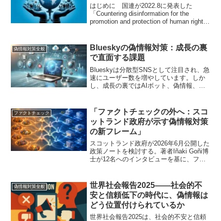
はじめに 国連が2022.8に発表した
「Countering disinformation for the
promotion and protection of human rights
and fundamental freedoms」...
Blueskyの偽情報対策：成長の裏
偽情報対策全般
で直面する課題
Blueskyは分散型SNSとして注目され、急
速にユーザー数を増やしています。しか
し、成長の裏ではAIボット、偽情報、な
りすましアカウントといった問題が浮上
しており、Blueskyのモデレーション能力
が問われています。Blueskyにおける...
「ファクトチェックの外へ：スコ
ファクトチェック
ットランド政府が示す偽情報対策
の新フレーム」
スコットランド政府が2026年6月公開した
政策ノートを検討する。著者Iñaki Goñi博
士が12名へのインタビューを基に、ファ
クトチェック中心の偽情報対策の限界を
指摘し、5者関係モデルと10の設計機会、
RESISTやGround Newsなど5事例を提示
世界社会報告2025――社会的不
偽情報対策全般
する構想を分析する。
安と信頼低下の時代に、偽情報は
どう位置付けられているか
世界社会報告2025は、社会的不安と信頼