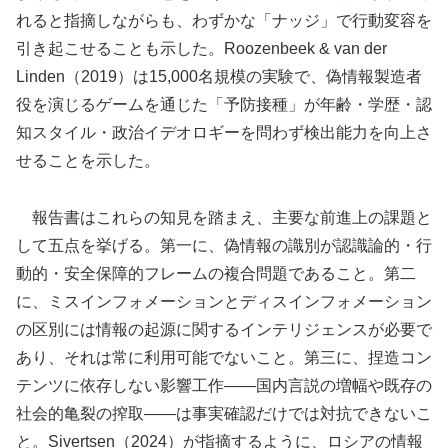
れると指摘しながらも、わずかな「ナッジ」で行動変容を
引き起こせることも示した。Roozenbeek & van der
Linden（2019）は15,000名規模の実験で、偽情報製造者
役を演じるゲームを通じた「予防接種」が年齢・学歴・認
知スタイル・政治イデオロギーを問わず検出能力を向上さ
せることを示した。
報告書はこれらの知見を踏まえ、主要な前進上の課題と
して五点を挙げる。第一に、偽情報の識別が認識論的・行
動的・安全保障的フレームの複合問題であること。第二
に、ミスインフォメーションとディスインフォメーション
の区別には情報の起源に関するインテリジェンスが必要で
あり、それは常に利用可能でないこと。第三に、捏造コン
テンツに依存しない影響工作——国内言説の増幅や既存の
社会的亀裂の搾取——は事実確認だけでは対抗できないこ
と。Sivertsen（2024）が指摘するように、ロシアの情報