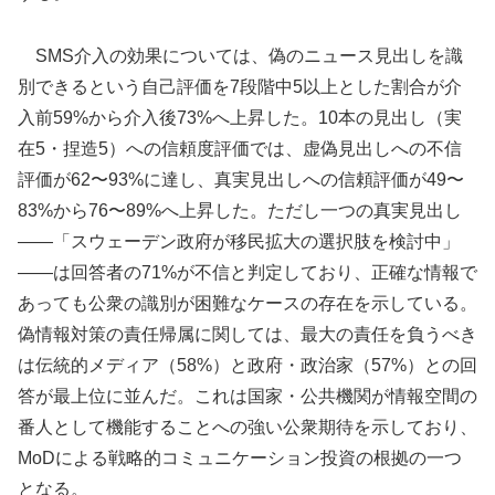
SMS介入の効果については、偽のニュース見出しを識
別できるという自己評価を7段階中5以上とした割合が介
入前59%から介入後73%へ上昇した。10本の見出し（実
在5・捏造5）への信頼度評価では、虚偽見出しへの不信
評価が62〜93%に達し、真実見出しへの信頼評価が49〜
83%から76〜89%へ上昇した。ただし一つの真実見出し
——「スウェーデン政府が移民拡大の選択肢を検討中」
——は回答者の71%が不信と判定しており、正確な情報で
あっても公衆の識別が困難なケースの存在を示している。
偽情報対策の責任帰属に関しては、最大の責任を負うべき
は伝統的メディア（58%）と政府・政治家（57%）との回
答が最上位に並んだ。これは国家・公共機関が情報空間の
番人として機能することへの強い公衆期待を示しており、
MoDによる戦略的コミュニケーション投資の根拠の一つ
となる。