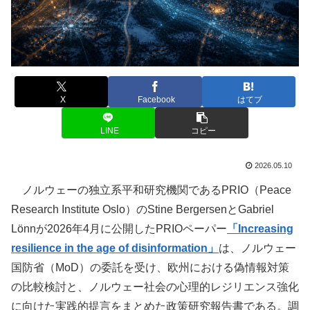
X
Facebook
はてブ
LINE
コピー
2026.05.10
ノルウェーの独立系平和研究機関であるPRIO（Peace
Research Institute Oslo）のStine BergersenとGabriel
Lönnが2026年4月に公開したPRIOペーパー
「Increasing
resilience in the age of disinformation」
は、ノルウェー
国防省（MoD）の委託を受け、欧州における偽情報対策
の比較検討と、ノルウェー社会の心理的レジリエンス強化
に向けた実践的提言をまとめた政策研究報告書である。調