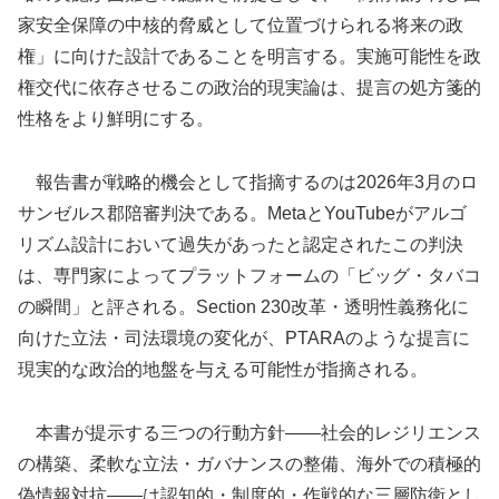
家安全保障の中核的脅威として位置づけられる将来の政
権」に向けた設計であることを明言する。実施可能性を政
権交代に依存させるこの政治的現実論は、提言の処方箋的
性格をより鮮明にする。
報告書が戦略的機会として指摘するのは2026年3月のロ
サンゼルス郡陪審判決である。MetaとYouTubeがアルゴ
リズム設計において過失があったと認定されたこの判決
は、専門家によってプラットフォームの「ビッグ・タバコ
の瞬間」と評される。Section 230改革・透明性義務化に
向けた立法・司法環境の変化が、PTARAのような提言に
現実的な政治的地盤を与える可能性が指摘される。
本書が提示する三つの行動方針——社会的レジリエンス
の構築、柔軟な立法・ガバナンスの整備、海外での積極的
偽情報対抗——は認知的・制度的・作戦的な三層防衛とし