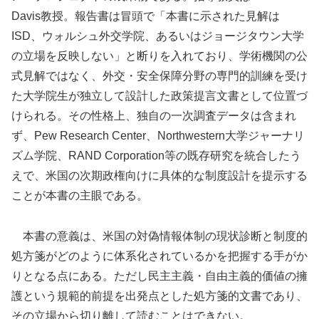
Davis教授。報告書は冒頭で「本書に示された見解は
ISD、ウォルシュ外交学院、あるいはジョージタウン大学
の立場を反映しない」と断りを入れており、学術機関の公
式見解ではなく、外交・安全保障分野の専門的訓練を受け
た大学院生が独立して設計した政策提言文書として位置づ
けられる。その性格上、独自の一次調査データは含まれ
ず、Pew Research Center、Northwestern大学ジャーナリ
ズム学院、RAND Corporation等の既存研究を統合したう
えで、米国の次期政権向けに具体的な制度設計を提示する
ことが本書の主眼である。
本書の意義は、米国の対偽情報体制の現状診断と制度的
処方箋がどのように体系化されているかを把握する手がか
りとなる点にある。ただし民主主義・自由主義的価値の擁
護という規範的前提を出発点とした処方箋的文書であり、
その立場から切り離して読むことはできない。