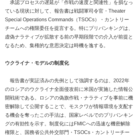
承認プロセスの遅延が「作戦の速度と関連性」を損なっ
ている現状に対して、報告書は戦闘軍司令官・Theater
Special Operations Commands（TSOCs）・カントリー
チームへの権限委任を提言する。特にプリバンキングは、
虚偽ナラティブが拡散する前の早期段階での介入が前提と
なるため、集権的な意思決定は時機を逸する。
ウクライナ・モデルの制度化
報告書が実証済みの先例として強調するのは、2022年
のロシアのウクライナ全面侵攻前に米国が実施した情報公
開戦術である。ロシアの偽旗作戦・ナラティブを事前に機
密解除して公開することで、モスクワが情報環境を支配す
る機会を奪ったこの手法は、国家レベルでのプリバンキン
グの有効性を示す。制度化にはFMICへの迅速な機密解除
権限と、国務省公共外交部門・TSOCs・カントリーチー