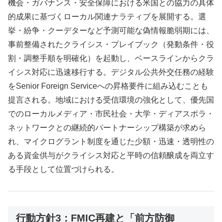
機会・ガバナンス・安全保障における米国との協力の具体
的成果に基づくローカル関連ナラティブを展開する。選
挙・紛争・クーデターなど予測可能な偽情報脆弱期には、
事前整備されたクライシス・プレイブック（発動条件・役
割・調整手順を明確化）を起動し、ベースラインからクラ
イシス対応に迅速移行する。デジタル公共外交任務の経験
をSenior Foreign Serviceへの昇格要件に組み込むことも
提言される。地域における受信環境の強化として、優先国
でのローカルメディア・市民社会・大学・ディアスポラ・
ネットワークとの継続的パートナーシップ構築が求めら
れ、マイクログラント制度を通じた少額・迅速・透明性の
ある資金供与がクライシス対応と平時の信頼醸成を両立す
る手段として位置づけられる。
行動方針3：FMIC再建と「前方防御