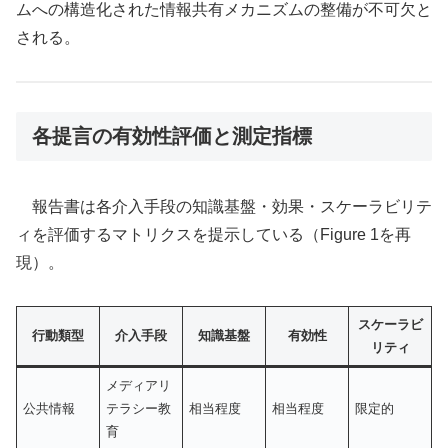
ムへの構造化された情報共有メカニズムの整備が不可欠と
される。
各提言の有効性評価と測定指標
報告書は各介入手段の知識基盤・効果・スケーラビリテ
ィを評価するマトリクスを提示している（Figure 1を再
現）。
スケーラビ
行動類型
介入手段
知識基盤
有効性
リティ
メディアリ
公共情報
テラシー教
相当程度
相当程度
限定的
育