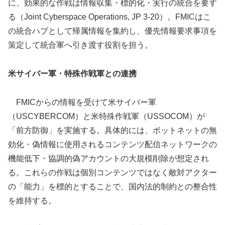
に、効果的な作戦は情報収集・標的化・実行の統合を要す
る（Joint Cyberspace Operations, JP 3-20）。FMICはこ
の統合ハブとして帰属情報を集約し、優先情報要求事項を
策定して統合軍へ引き渡す役割を担う。
米サイバー軍・特殊作戦軍との連携
FMICからの情報を受けて米サイバー軍
（USCYBERCOM）と米特殊作戦軍（USSOCOM）が
「前方防御」を実施する。具体的には、ボットネットの無
効化・偽情報に使用されるコンテンツ配信ネットワークの
機能低下・協調的偽アカウントの大規模削除が想定され
る。これらの作戦は個別コンテンツではなく敵対アクター
の「能力」を標的とすることで、国内法的制約との整合性
を維持する。