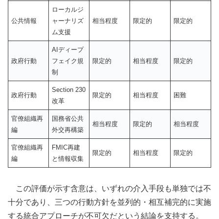
ローカルジ
公共情報
ャーナリズ
相当程度
限定的
限定的
ム支援
AIディープ
政府行動
フェイク規
限定的
相当程度
限定的
制
Section 230
政府行動
限定的
相当程度
困難
改革
官僚組織再
国務省公共
相当程度
限定的
相当程度
編
外交再構築
官僚組織再
FMIC再建
限定的
相当程度
限定的
編
と情報収集
この評価が示す含意は、いずれの介入手段も単独では不
十分であり、三つの行動方針を並列的・相互補完的に実施
する統合アプローチが不可欠だという結論を支持する。