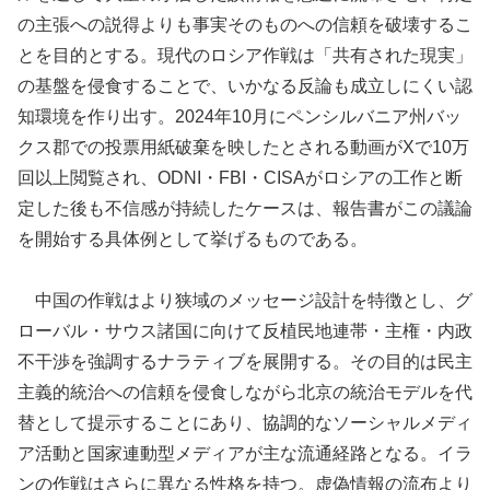
の主張への説得よりも事実そのものへの信頼を破壊するこ
とを目的とする。現代のロシア作戦は「共有された現実」
の基盤を侵食することで、いかなる反論も成立しにくい認
知環境を作り出す。2024年10月にペンシルバニア州バッ
クス郡での投票用紙破棄を映したとされる動画がXで10万
回以上閲覧され、ODNI・FBI・CISAがロシアの工作と断
定した後も不信感が持続したケースは、報告書がこの議論
を開始する具体例として挙げるものである。
中国の作戦はより狭域のメッセージ設計を特徴とし、グ
ローバル・サウス諸国に向けて反植民地連帯・主権・内政
不干渉を強調するナラティブを展開する。その目的は民主
主義的統治への信頼を侵食しながら北京の統治モデルを代
替として提示することにあり、協調的なソーシャルメディ
ア活動と国家連動型メディアが主な流通経路となる。イラ
ンの作戦はさらに異なる性格を持つ。虚偽情報の流布より