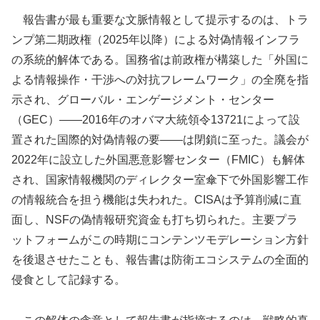
報告書が最も重要な文脈情報として提示するのは、トラ
ンプ第二期政権（2025年以降）による対偽情報インフラ
の系統的解体である。国務省は前政権が構築した「外国に
よる情報操作・干渉への対抗フレームワーク」の全廃を指
示され、グローバル・エンゲージメント・センター
（GEC）——2016年のオバマ大統領令13721によって設
置された国際的対偽情報の要——は閉鎖に至った。議会が
2022年に設立した外国悪意影響センター（FMIC）も解体
され、国家情報機関のディレクター室傘下で外国影響工作
の情報統合を担う機能は失われた。CISAは予算削減に直
面し、NSFの偽情報研究資金も打ち切られた。主要プラ
ットフォームがこの時期にコンテンツモデレーション方針
を後退させたことも、報告書は防衛エコシステムの全面的
侵食として記録する。