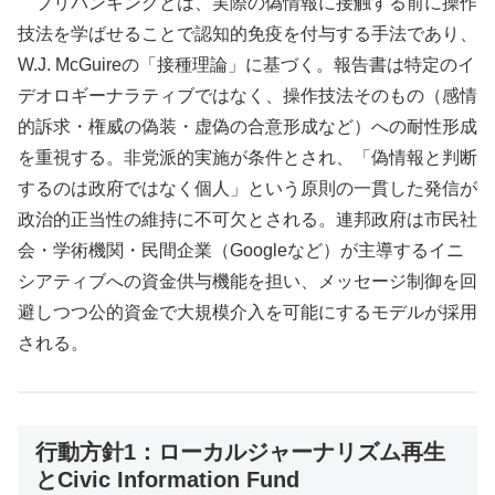
プリバンキングとは、実際の偽情報に接触する前に操作
技法を学ばせることで認知的免疫を付与する手法であり、
W.J. McGuireの「接種理論」に基づく。報告書は特定のイ
デオロギーナラティブではなく、操作技法そのもの（感情
的訴求・権威の偽装・虚偽の合意形成など）への耐性形成
を重視する。非党派的実施が条件とされ、「偽情報と判断
するのは政府ではなく個人」という原則の一貫した発信が
政治的正当性の維持に不可欠とされる。連邦政府は市民社
会・学術機関・民間企業（Googleなど）が主導するイニ
シアティブへの資金供与機能を担い、メッセージ制御を回
避しつつ公的資金で大規模介入を可能にするモデルが採用
される。
行動方針1：ローカルジャーナリズム再生
とCivic Information Fund