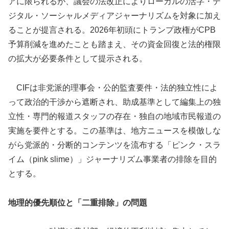
アに限られるが、議会の法改正によりローカルの活字・デ
ジタル・ソーシャルメディアジャーナリズムを対象に加え
ることが提言される。2026年初頭にトランプ政権がCPB
予算削減を進めたことも踏まえ、その資金回復と法的権限
の拡大が必要条件として提示される。
CIFは非党派的理事会・公的監査要件・法的独立性によ
って政治的干渉から遮断され、助成基準として編集上の独
立性・専門的報道スタッフの存在・独自の地域市民報道の
実施を要件とする。この基準は、地方ニュースを模倣しな
がら党派的・分断的コンテンツを流布する「ピンク・スラ
イム（pink slime）」ジャーナリズム事業者の排除を目的
とする。
地理的優先順位と「二重排除」の問題