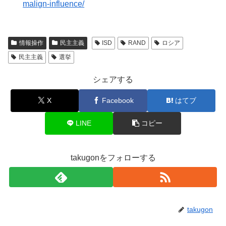
malign-influence/
情報操作
民主主義
ISD
RAND
ロシア
民主主義
選挙
シェアする
X
Facebook
はてブ
LINE
コピー
takugonをフォローする
takugon