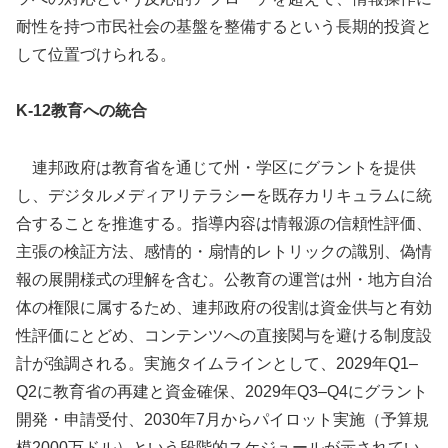
耐性を持つ市民社会の基盤を整備するという長期的投資と
して位置づけられる。
K-12教育への統合
連邦政府は教育省を通じて州・学区にグラントを提供
し、デジタルメディアリテラシーを既存カリキュラムに統
合することを推進する。指導内容は情報源の信頼性評価、
主張の検証方法、感情的・扇情的レトリックの識別、偽情
報の展開様式の理解を含む。公教育の運営は州・地方自治
体の権限に属するため、連邦政府の役割は資金供与と有効
性評価にとどめ、コンテンツへの直接関与を避ける制度設
計が強調される。実施タイムラインとして、2029年Q1–
Q2に教育省の再建と資金確保、2029年Q3–Q4にグラント
開発・申請受付、2030年7月からパイロット実施（予算規
模2000万ドル）という段階的スケジュールが示されてい