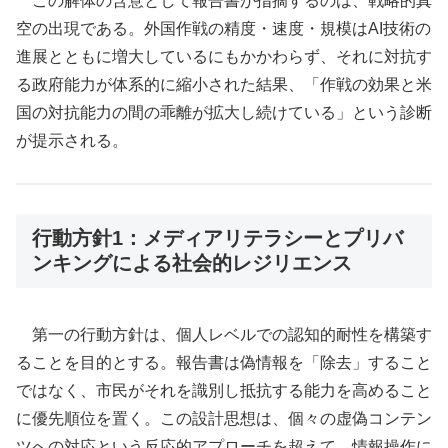
この解体の含意として報告書が指摘するのは、戦略的真
空の出現である。外国作戦の精度・速度・規模はAI技術の
進展とともに増大しているにもかかわらず、それに対抗す
る政府能力が体系的に縮小された結果、「作戦の効果と米
国の対抗能力の間の乖離が拡大し続けている」という診断
が提示される。
行動方針1：メディアリテラシーとプリバ
ンキングによる社会的レジリエンス
第一の行動方針は、個人レベルでの認知的耐性を構築す
ることを目的とする。報告書は偽情報を「除去」すること
ではなく、市民がそれを識別し抵抗する能力を高めること
に優先順位を置く。この設計思想は、個々の虚偽コンテン
ツへの対応という反応的アプローチを超えて、情報操作に