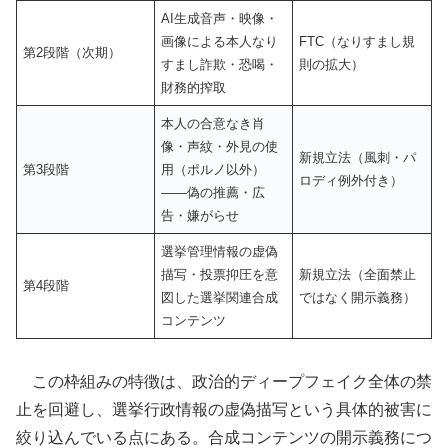
AI生成音声・映像・
画像による本人なり
FTC（なりすまし規
第2段階（次期）
すまし詐欺・恐喝・
則の拡大）
財務的搾取
本人の合意なき肖
像・声紋・外見の使
新規立法（風刺・パ
第3段階
用（ポルノ以外）
ロディ例外付き）
——偽の推薦・広
告・嫌がらせ
選挙管理情報の虚偽
描写・投票抑圧を意
新規立法（全面禁止
第4段階
図した選挙関連合成
ではなく開示義務）
コンテンツ
この枠組みの特徴は、政治的ディープフェイク全体の禁
止を回避し、選挙行政情報の虚偽描写という具体的被害に
絞り込んでいる点にある。合成コンテンツの開示義務につ