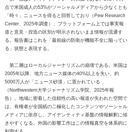
点で米国成人の53%がソーシャルメディアから少なくとも
「時々」ニュースを得ると回答しており（Pew Research
Center、2025年調査）、プラットフォーム上では事実報
道と意見・捏造の区別が明示されないまま情報が流通す
る。報告書はこれを「最前線の防衛が機能不全に陥ってい
る」状態と表現する。
第二層はローカルジャーナリズムの崩壊である。米国は
2005年以降、地方ニュース媒体の40%以上を失い、約
5000万人が「ニュース砂漠」に置かれている
（Northwestern大学ジャーナリズム学院、2025年報
告）。地域に密着した信頼性の高い報道が失われた空間で
は、有権者が全国紙の二極化したコンテンツやソーシャル
メディアに依存し、アイデンティティ基盤の情報解釈に傾
きやすくなる。外国の影響工作はこの情報真空を体系的に
利用する。