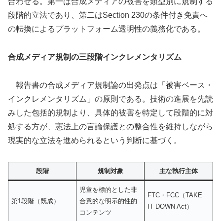
合わせる。第一は合成メディアの被害を類型別に規制する
段階的立法であり、第二はSection 230の条件付き免責へ
の転換によるプラットフォーム透明性の義務化である。
合成メディア規制の三段階インクレメンタリズム
報告書の合成メディア規制論の出発点は「被害ベース・
インクレメンタリズム」の原則である。技術の進展を先読
みした包括的規制より、具体的被害を特定して段階的に対
処する方が、憲法上の言論保護との整合性を維持しながら
現実的な立法を進められるという判断に基づく。
段階
規制対象
主な執行主体
児童を標的とした非
FTC・FCC（TAKE
第1段階（既成）
合意的な明示的性的
IT DOWN Act）
コンテンツ