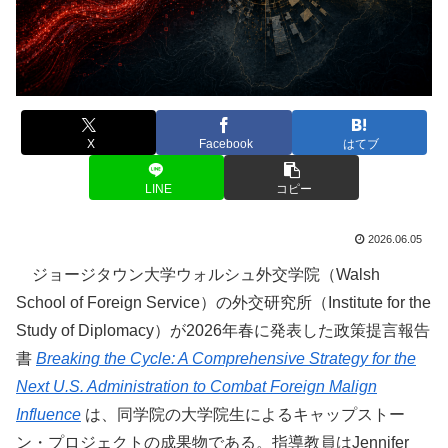
X
Facebook
はてブ
LINE
コピー
2026.06.05
ジョージタウン大学ウォルシュ外交学院（Walsh
School of Foreign Service）の外交研究所（Institute for the
Study of Diplomacy）が2026年春に発表した政策提言報告
書
Breaking the Cycle: A Comprehensive Strategy for the
Next U.S. Administration to Combat Foreign Malign
Influence
は、同学院の大学院生によるキャップストー
ン・プロジェクトの成果物である。指導教員はJennifer