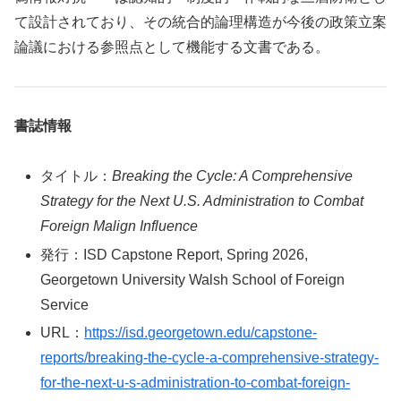
て設計されており、その統合的論理構造が今後の政策立案
論議における参照点として機能する文書である。
書誌情報
タイトル：
Breaking the Cycle: A Comprehensive
Strategy for the Next U.S. Administration to Combat
Foreign Malign Influence
発行：ISD Capstone Report, Spring 2026,
Georgetown University Walsh School of Foreign
Service
URL：
https://isd.georgetown.edu/capstone-
reports/breaking-the-cycle-a-comprehensive-strategy-
for-the-next-u-s-administration-to-combat-foreign-