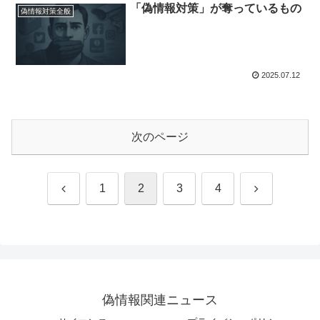
「偽情報対策」が奪っているもの
偽情報対策全般
2025.07.12
次のページ
前
次
1
2
3
4
へ
へ
偽情報関連ニュース