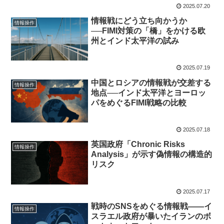
2025.07.20
情報戦にどう立ち向かうか
情報操作
──FIMI対策の「橋」をかける欧
州とインド太平洋の試み
2025.07.19
中国とロシアの情報戦が交差する
情報操作
地点──インド太平洋とヨーロッ
パをめぐるFIMI戦略の比較
2025.07.18
英国政府「Chronic Risks
情報操作
Analysis」が示す偽情報の構造的
リスク
2025.07.17
戦時のSNSをめぐる情報戦――イ
情報操作
スラエル政府が暴いたイランのボ