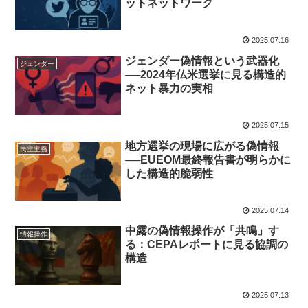
ットネットワーク
2025.07.16
ジェンダー偽情報という武器化
ジェンダー
──2024年仏米選挙に見る構造的
ネット暴力の実相
2025.07.15
地方選挙の現場に広がる偽情報
民主主義
──EUEOM最終報告書が明らかに
した構造的脆弱性
2025.07.14
中露の偽情報操作が「共鳴」す
情報操作
る：CEPAレポートに見る協調の
構造
2025.07.13