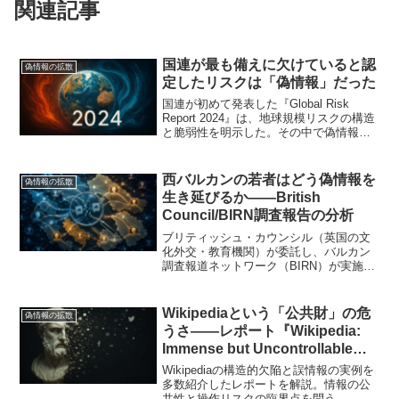
関連記事
国連が最も備えに欠けていると認
偽情報の拡散
定したリスクは「偽情報」だった
国連が初めて発表した『Global Risk
Report 2024』は、地球規模リスクの構造
と脆弱性を明示した。その中で偽情報
は、重要性が高く備えが最も不足する
「単独のグローバル脆弱性」として位置
づけられている。本記事では、国際社会
西バルカンの若者はどう偽情報を
偽情報の拡散
がなぜこの情報災害に制度的対応を取れ
生き延びるか――British
ていないのか、その構造的背景を読み解
Council/BIRN調査報告の分析
く。
ブリティッシュ・カウンシル（英国の文
化外交・教育機関）が委託し、バルカン
調査報道ネットワーク（BIRN）が実施し
た調査報告書『Next Generation What We
Know: Mis/disinformation in the W...
Wikipediaという「公共財」の危
偽情報の拡散
うさ――レポート『Wikipedia:
Immense but Uncontrollable
Power?』紹介
Wikipediaの構造的欠陥と誤情報の実例を
多数紹介したレポートを解説。情報の公
共性と操作リスクの臨界点を問う。