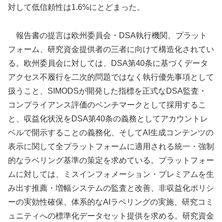
対して低信頼性は1.6%にとどまった。
報告書の提言は欧州委員会・DSA執行機関、プラット
フォーム、研究資金提供者の三者に向けて構造化されてい
る。欧州委員会に対しては、DSA第40条に基づくデータ
アクセス不履行を二次的問題ではなく執行優先事項として
扱うこと、SIMODSが開発した指標を正式なDSA監査・
コンプライアンス評価のベンチマークとして採用するこ
と、収益化状況をDSA第40条の義務としてアカウントレ
ベルで開示することの義務化、そしてAI生成コンテンツの
表示に関して全プラットフォームに適用される統一・強制
的なラベリング基準の策定を求めている。プラットフォー
ムに対しては、ミスインフォメーション・プレミアムを生
み出す推薦・増幅システムの監査と改善、非収益化ポリシ
ーの実効性確保、体系的なAIラベリングの実施、研究コミ
ュニティへの標準化データセット提供を求める。研究資金