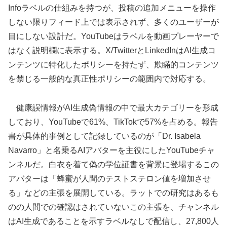
Infoラベルの仕組みを持つが、投稿の追加メニューを操作
しない限りフィード上では表示されず、多くのユーザーが
目にしない設計だ。YouTubeはラベルを動画プレーヤーで
はなく説明欄に表示する。X/TwitterとLinkedInはAI生成コ
ンテンツに特化したポリシーを持たず、欺瞞的コンテンツ
を禁じる一般的な真正性ポリシーの範囲内で対応する。
健康誤情報がAI生成偽情報の中で最大カテゴリーを形成
しており、YouTubeで61%、TikTokで57%を占める。報告
書が具体的事例として記録しているのが「Dr. Isabela
Navarro」と名乗るAIアバターを主役にしたYouTubeチャ
ンネルだ。白衣を着て偽の学位証書を背景に登場するこの
アバターは「蜂蜜が人間のテストステロン値を増加させ
る」などの主張を展開している。ラットでの研究はあるも
のの人間での確認はされていないこの主張を、チャンネル
はAI生成であることを示すラベルなしで配信し、27,800人