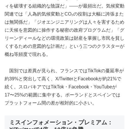
ィを破壊する組織的な陰謀だ」——が最頻出だ。気候変動
関連では「人為的気候変動とCO₂の役割は大幅に誇張また
は無関係だ」「ジオエンジニアリングは人々を害するため
に天候を意図的に操作する秘密の政府プログラムだ」「グ
リーンディールなどの環境政策は財産を掌握し市民を貧し
くするための意図的な計画だ」という三つのクラスターが
概ね等頻度で現れる。
国別では差異が見られ、フランスではTikTokの蔓延率が
約39%と突出して高く、X/TwitterとFacebookが約21%で
続く。スロバキアではTikTok・Facebook・YouTubeが
17〜25%の範囲に集中する。ポーランドとスペインでは
プラットフォーム間の差が相対的に小さい。
ミスインフォメーション・プレミアム：