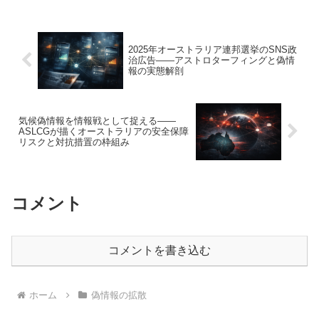
具体事例を整理。
2025年オーストラリア連邦選挙のSNS政
治広告——アストロターフィングと偽情
報の実態解剖
気候偽情報を情報戦として捉える——
ASLCGが描くオーストラリアの安全保障
リスクと対抗措置の枠組み
コメント
コメントを書き込む
ホーム
偽情報の拡散