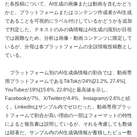
た各投稿について、AI生成の画像または動画を含むかどう
かと、プラットフォームまたはコンテンツ作成者がAI生成
であることを可視的にラベル付けしているかどうかを追加
で判定した。テキストのみの偽情報はAI生成の識別が目視
では困難なため、分析は画像・動画コンテンツに限定して
いるが、分母は各プラットフォームの全誤情報投稿数とし
ている。
プラットフォーム別のAI生成偽情報の割合では、動画専
用プラットフォームであるTikTokが24%[21.2%, 27.4%]、
YouTubeが19%[15.6%, 22.8%]と最高値を示し、
Facebookが7%、X/Twitterが4.4%、Instagramが2.6%と続
く。LinkedInはサンプル内でゼロだった。動画専用プラッ
トフォームで割合が高い理由の一部はフォーマットの特性
によると報告書は説明しているが、それを考慮しても数値
は顕著だ。サンプル内のAI生成偽情報が蓄積したビュー数