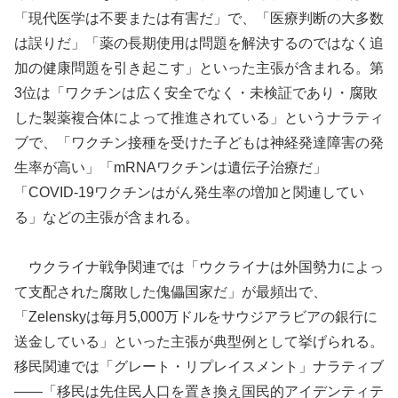
「現代医学は不要または有害だ」で、「医療判断の大多数
は誤りだ」「薬の長期使用は問題を解決するのではなく追
加の健康問題を引き起こす」といった主張が含まれる。第
3位は「ワクチンは広く安全でなく・未検証であり・腐敗
した製薬複合体によって推進されている」というナラティ
ブで、「ワクチン接種を受けた子どもは神経発達障害の発
生率が高い」「mRNAワクチンは遺伝子治療だ」
「COVID-19ワクチンはがん発生率の増加と関連してい
る」などの主張が含まれる。
ウクライナ戦争関連では「ウクライナは外国勢力によっ
て支配された腐敗した傀儡国家だ」が最頻出で、
「Zelenskyは毎月5,000万ドルをサウジアラビアの銀行に
送金している」といった主張が典型例として挙げられる。
移民関連では「グレート・リプレイスメント」ナラティブ
——「移民は先住民人口を置き換え国民的アイデンティテ