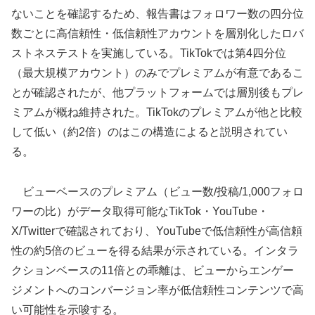
ないことを確認するため、報告書はフォロワー数の四分位
数ごとに高信頼性・低信頼性アカウントを層別化したロバ
ストネステストを実施している。TikTokでは第4四分位
（最大規模アカウント）のみでプレミアムが有意であるこ
とが確認されたが、他プラットフォームでは層別後もプレ
ミアムが概ね維持された。TikTokのプレミアムが他と比較
して低い（約2倍）のはこの構造によると説明されてい
る。
ビューベースのプレミアム（ビュー数/投稿/1,000フォロ
ワーの比）がデータ取得可能なTikTok・YouTube・
X/Twitterで確認されており、YouTubeで低信頼性が高信頼
性の約5倍のビューを得る結果が示されている。インタラ
クションベースの11倍との乖離は、ビューからエンゲー
ジメントへのコンバージョン率が低信頼性コンテンツで高
い可能性を示唆する。