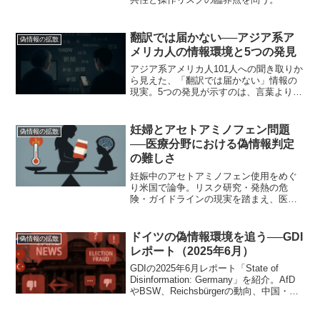
翻訳では届かない──アジア系ア
偽情報の拡散
メリカ人の情報環境と5つの発見
アジア系アメリカ人101人への聞き取りか
ら見えた、「翻訳では届かない」情報の
現実。5つの発見が示すのは、言葉よりも
信頼と文脈だった。
妊婦とアセトアミノフェン問題
偽情報の拡散
──医療分野における偽情報判定
の難しさ
妊娠中のアセトアミノフェン使用をめぐ
り米国で論争。リスク研究・発熱の危
険・ガイドラインの現実を踏まえ、医療
分野の偽情報判定の難しさを考える。
ドイツの偽情報環境を追う──GDI
偽情報の拡散
レポート（2025年6月）
GDIの2025年6月レポート「State of
Disinformation: Germany」を紹介。AfD
やBSW、Reichsbürgerの動向、中国・ロ
シア・トルコの影響工作、記者への暴力
や36億PVにのぼる偽情報サイト利用など