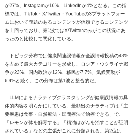
が27%、Instagramが16%、LinkedInが4%となる。この指
標では、TikTok・X/Twitter・YouTubeの3プラットフォー
ムにおいて問題のあるコンテンツが信頼できるコンテンツ
を上回っており、第1波ではX/Twitterのみがこの状況にあ
ったのと比較して悪化している。
トピック分布では健康関連誤情報が全誤情報投稿の43%
を占めて最大カテゴリーを形成し、ロシア・ウクライナ戦
争が23%、国内政治が12%、移民が7.7%、気候変動が
6.4%と続く。この分布は第1波と整合的だ。
LLMによるナラティブクラスタリングが健康誤情報の具
体的内容を明らかにしている。最頻出のナラティブは「主
要疾患は食事・自然療法・民間療法で治療できる」で、
「レモンが体を解毒する」「精油はがんを治すことが証明
されている」などの主張がこれに分類される。第2位は