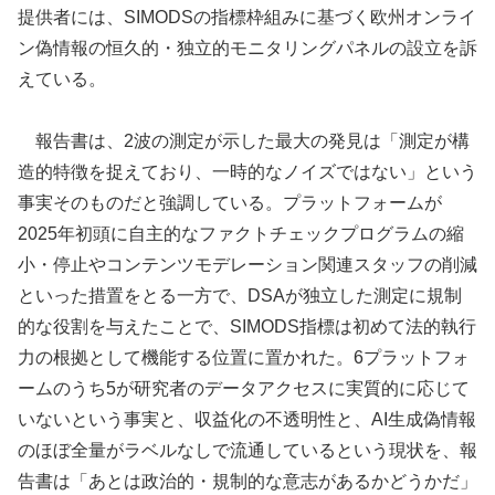
提供者には、SIMODSの指標枠組みに基づく欧州オンライ
ン偽情報の恒久的・独立的モニタリングパネルの設立を訴
えている。
報告書は、2波の測定が示した最大の発見は「測定が構
造的特徴を捉えており、一時的なノイズではない」という
事実そのものだと強調している。プラットフォームが
2025年初頭に自主的なファクトチェックプログラムの縮
小・停止やコンテンツモデレーション関連スタッフの削減
といった措置をとる一方で、DSAが独立した測定に規制
的な役割を与えたことで、SIMODS指標は初めて法的執行
力の根拠として機能する位置に置かれた。6プラットフォ
ームのうち5が研究者のデータアクセスに実質的に応じて
いないという事実と、収益化の不透明性と、AI生成偽情報
のほぼ全量がラベルなしで流通しているという現状を、報
告書は「あとは政治的・規制的な意志があるかどうかだ」