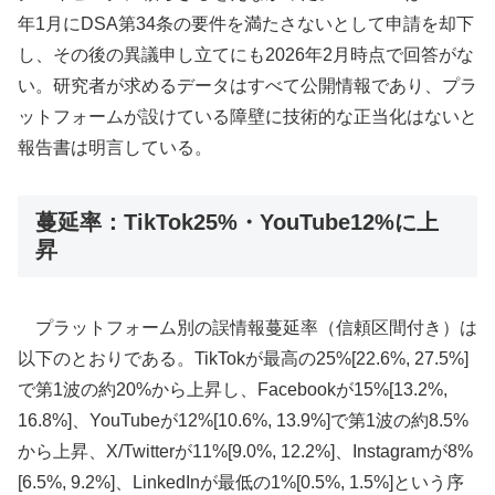
年1月にDSA第34条の要件を満たさないとして申請を却下
し、その後の異議申し立てにも2026年2月時点で回答がな
い。研究者が求めるデータはすべて公開情報であり、プラ
ットフォームが設けている障壁に技術的な正当化はないと
報告書は明言している。
蔓延率：TikTok25%・YouTube12%に上
昇
プラットフォーム別の誤情報蔓延率（信頼区間付き）は
以下のとおりである。TikTokが最高の25%[22.6%, 27.5%]
で第1波の約20%から上昇し、Facebookが15%[13.2%,
16.8%]、YouTubeが12%[10.6%, 13.9%]で第1波の約8.5%
から上昇、X/Twitterが11%[9.0%, 12.2%]、Instagramが8%
[6.5%, 9.2%]、LinkedInが最低の1%[0.5%, 1.5%]という序