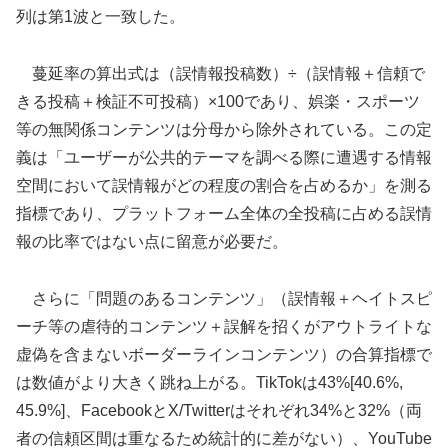
列は第1波と一致した。
蔓延率の算出式は（誤情報投稿数）÷（誤情報＋信頼で
きる投稿＋検証不可投稿）×100であり、娯楽・スポーツ
等の無関係コンテンツは分母から除外されている。この定
義は「ユーザーが公共的テーマを調べる際に遭遇する情報
空間において誤情報がどの程度の割合を占めるか」を測る
指標であり、プラットフォーム全体の全投稿に占める誤情
報の比率ではない点に留意が必要だ。
さらに「問題のあるコンテンツ」（誤情報＋ヘイトスピ
ーチ等の虐待的コンテンツ＋誤解を招くがアウトライトな
虚偽を含まないボーダーラインコンテンツ）の合算指標で
は数値がより大きく跳ね上がる。TikTokは43%[40.6%,
45.9%]、FacebookとX/Twitterはそれぞれ34%と32%（両
者の信頼区間は重なるため統計的に差がない）、YouTube