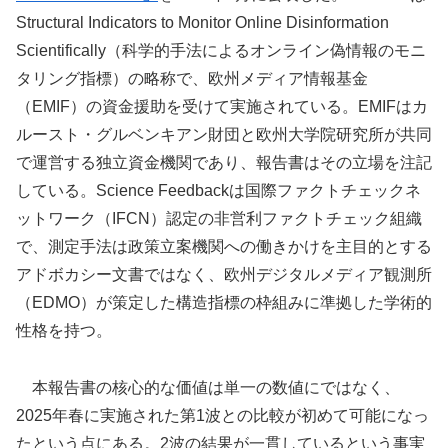
Structural Indicators to Monitor Online Disinformation
Scientifically（科学的手法によるオンライン偽情報のモニ
タリング指標）の略称で、欧州メディア情報基金
（EMIF）の資金援助を受けて実施されている。EMIFはカ
ルースト・グルベンキアン財団と欧州大学院研究所が共同
で運営する独立資金機関であり、報告書はその立場を注記
している。Science Feedbackは国際ファクトチェックネ
ットワーク（IFCN）認定の非営利ファクトチェック組織
で、測定手法は政策立案機関への働きかけを主目的とする
アドボカシー文書ではなく、欧州デジタルメディア観測所
（EDMO）が策定した構造指標の枠組みに準拠した学術的
性格を持つ。
本報告書の核心的な価値は単一の数値にではなく、
2025年春に実施された第1波との比較が初めて可能になっ
たという点にある。2波の結果が一貫しているという事実