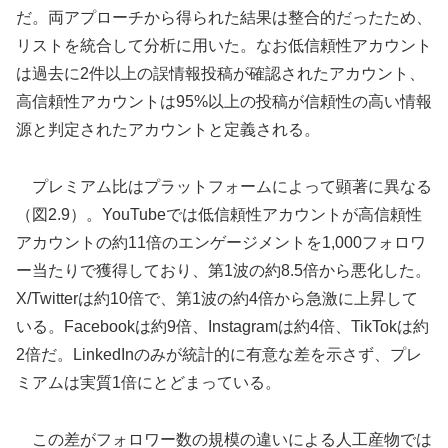
だ。両アプローチから得られた結果は整合的だったため、
リストを統合して分析に用いた。なお低信頼性アカウント
は過去に2件以上の誤情報投稿が確認されたアカウント、
高信頼性アカウントは95%以上の投稿が信頼性の高い情報
源と判定されたアカウントと定義される。
プレミアム比はプラットフォームによって顕著に異なる
（図2.9）。YouTubeでは低信頼性アカウントが高信頼性
アカウントの約11倍のエンゲージメントを1,000フォロワ
ー当たりで獲得しており、第1波の約8.5倍から悪化した。
X/Twitterは約10倍で、第1波の約4倍から急激に上昇して
いる。Facebookは約9倍、Instagramは約4倍、TikTokは約
2倍だ。LinkedInのみが統計的に有意な差を示さず、プレ
ミアムは実質1倍にとどまっている。
この差がフォロワー数の規模の違いによる人工産物では