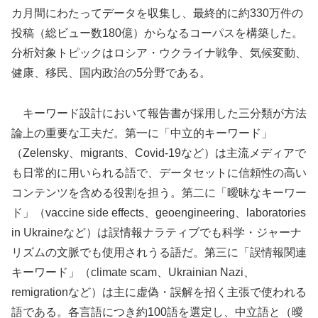
カ月間にわたってデータを収集し、最終的に約330万件の
投稿（総ビュー数180億）からなるコーパスを構築した。
分析対象トピックはロシア・ウクライナ戦争、気候変動、
健康、移民、国内政治の5分野である。
キーワード設計において報告書が採用した三分類が方法
論上の重要な工夫だ。第一に「中立的キーワード」
（Zelensky、migrants、Covid-19など）は主流メディアで
も日常的に用いられる語で、データセットに信頼性の高い
コンテンツを含める役割を担う。第二に「曖昧なキーワー
ド」（vaccine side effects、geoengineering、laboratories
in Ukraineなど）は誤情報ナラティブでも科学・ジャーナ
リズムの文脈でも使用されうる語だ。第三に「誤情報関連
キーワード」（climate scam、Ukrainian Nazi、
remigrationなど）は主に虚偽・誤解を招く主張で使われる
語である。各言語につき約100語を選定し、中立語と（曖