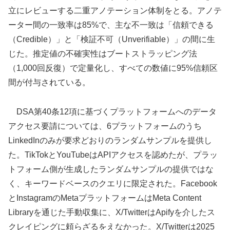
立にレビューする二重アノテーション体制をとる。アノテ
ーター間の一致率は85%で、主な不一致は「信頼できる
（Credible）」と「検証不可（Unverifiable）」の間に生
じた。推定値の不確実性はブートストラッピング法
（1,000回反復）で定量化し、すべての数値に95%信頼区
間が付与されている。
DSA第40条12項に基づくプラットフォームへのデータ
アクセス要請については、6プラットフォームのうち
LinkedInのみが要求どおりのランダムサンプルを提供し
た。TikTokとYouTubeはAPIアクセスを認めたが、プラッ
トフォーム側が生成したランダムサンプルの提供ではな
く、キーワードベースのクエリに限定された。Facebook
とInstagramのMetaプラットフォームはMeta Content
Libraryを通じた手動収集に、X/TwitterはApifyを介したス
クレイピングに頼らざるをえなかった。X/Twitterは2025