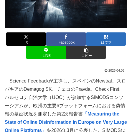
X
Facebook
はてブ
LINE
コピー
2026.04.03
Science Feedbackが主導し、スペインのNewtral、スロ
バキアのDemagog SK、チェコのPravda、Check First、
バルセロナ自治大学（UOC）が参加するSIMODSコンソ
ーシアムが、欧州の主要6プラットフォームにおける偽情
報の蔓延状況を測定した第2次報告書
「Measuring the
State of Online Disinformation in Europe on Very Large
Online Platforms」
を2026年3月に公表した。SIMODSは