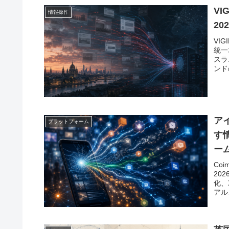
VI
情報操作
2
VI
統一
スラ
ンド
ア
プラットフォーム
す
ー
Coi
20
化、
アル