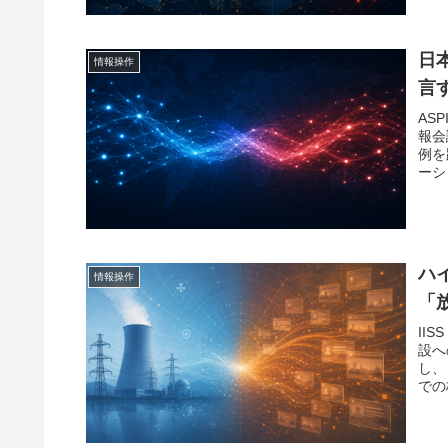
日
情報操作
言
ASP
報会
例を
ーシ
ハ
情報操作
「放
II
設へ
し、
での
受容