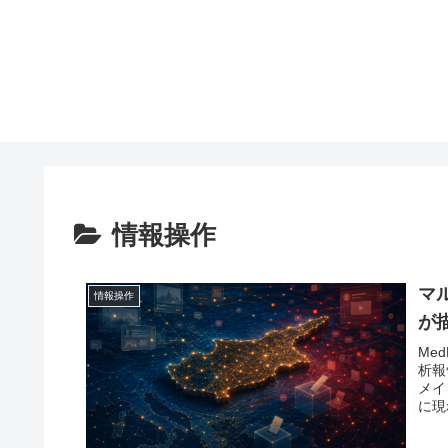
情報操作
マ
情報操作
が
Me
析報
メイ
に現