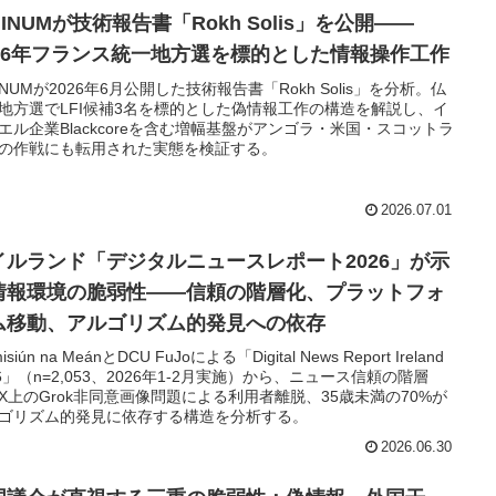
GINUMが技術報告書「Rokh Solis」を公開——
026年フランス統一地方選を標的とした情報操作工作
GINUMが2026年6月公開した技術報告書「Rokh Solis」を分析。仏
地方選でLFI候補3名を標的とした偽情報工作の構造を解説し、イ
エル企業Blackcoreを含む増幅基盤がアンゴラ・米国・スコットラ
の作戦にも転用された実態を検証する。
2026.07.01
イルランド「デジタルニュースレポート2026」が示
情報環境の脆弱性——信頼の階層化、プラットフォ
ム移動、アルゴリズム的発見への依存
misiún na MeánとDCU FuJoによる「Digital News Report Ireland
26」（n=2,053、2026年1-2月実施）から、ニュース信頼の階層
X上のGrok非同意画像問題による利用者離脱、35歳未満の70%が
ゴリズム的発見に依存する構造を分析する。
2026.06.30