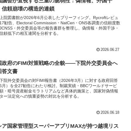
国議会が直視する三重の脆弱性：偽情報、外国干
、信頼崩壊の構造的連鎖
上院図書館が2026年6月公表したブリーフィング。Rycroftレビュ
7勧告、Electoral Commission・NatCen・ONS各調査の信頼度数
JCNSS・外交委員会等の報告書群を整理し、偽情報・外国干渉・
信頼低下の相互連関を分析する。
2026.06.27
国政府のFIMI対策戦略の全貌——下院外交委員会へ
回答文書
下院外交委員会の対FIMI報告書（2026年3月）に対する政府回答
6月）を全27勧告にわたり検討。制裁実績・BBCワールドサービ
額・暗号資産献金モラトリアムなど具体的施策と、国家対偽情報
ター法定化への慎重姿勢の対比を分析する。
2026.06.18
シア国家管理型スーパーアプリMAXが持つ越境リス