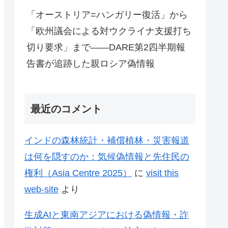
「オーストリア=ハンガリー復活」から
「欧州議会による対ウクライナ支援打ち
切り要求」まで——DARE第2四半期報
告書が追跡した親ロシア偽情報
最近のコメント
インドの森林統計・補償植林・災害報道
は何を隠すのか：気候偽情報と先住民の
権利（Asia Centre 2025）
に
visit this
web-site
より
生成AIと東南アジアにおける偽情報・詐