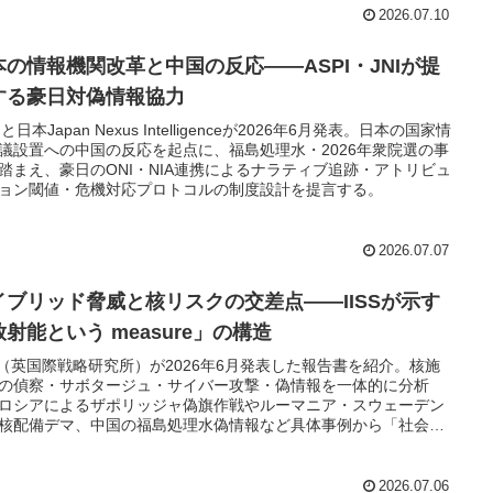
2026.07.10
本の情報機関改革と中国の反応——ASPI・JNIが提
する豪日対偽情報協力
Iと日本Japan Nexus Intelligenceが2026年6月発表。日本の国家情
議設置への中国の反応を起点に、福島処理水・2026年衆院選の事
踏まえ、豪日のONI・NIA連携によるナラティブ追跡・アトリビュ
ョン閾値・危機対応プロトコルの制度設計を提言する。
2026.07.07
イブリッド脅威と核リスクの交差点——IISSが示す
射能という measure」の構造
SS（英国際戦略研究所）が2026年6月発表した報告書を紹介。核施
の偵察・サボタージュ・サイバー攻撃・偽情報を一体的に分析
ロシアによるザポリッジャ偽旗作戦やルーマニア・スウェーデン
核配備デマ、中国の福島処理水偽情報など具体事例から「社会的
」破壊という情報戦の構造を検証する。
2026.07.06