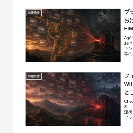
ブ
情報操作
お
F
Ag
おけ
ギン
等の
る。
フィ
情報操作
Wi
と
Che
析。
連携
フラ