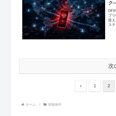
ク—
DF
プリ
捉え
ステ
次
前
1
2
へ
ホーム
情報操作