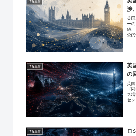
英
情報操作
渉
英国
ーの1
値、
公的
英
情報操作
の
英国
（同
ス増
セン
ロ
情報操作