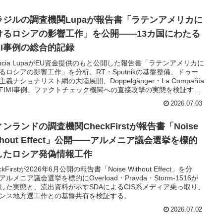
ラジルの調査機関Lupaが報告書「ラテンアメリカに
けるロシアの影響工作」を公開——13カ国にわたる
IMI事例の総合的記録
ência LupaがEU資金提供のもと公開した報告書「ラテンアメリカに
るロシアの影響工作」を分析。RT・Sputnikの基盤整備、ドゥー
主義ナショナリスト網の大陸展開、Doppelgänger・La Compañía
FIMI事例、ファクトチェック機関への直接攻撃の実態を検証す
2026.07.03
ンランドの調査機関CheckFirstが報告書「Noise
thout Effect」公開——アルメニア議会選挙を標的
したロシア発偽情報工作
ckFirstが2026年6月公開の報告書「Noise Without Effect」を分
アルメニア議会選挙を標的にOverload・Pravda・Storm-1516が
した実態と、流出資料が示すSDAによるCIS系メディア乗っ取り、
ンス地方選工作との基盤共有を検証する。
2026.07.02