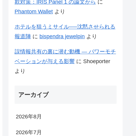
欺対策：IRIS Panel 1 の論文から
に
Phantom Wallet
より
ホテルを狙うミサイル──沈黙させられる
報道陣
に
bispendra jewelpin
より
誤情報共有の裏に潜む動機 ― パワーモチ
ベーションが与える影響
に
Shoeporter
より
アーカイブ
2026年8月
2026年7月