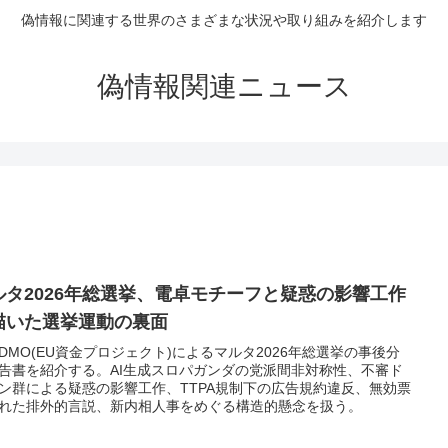
偽情報に関連する世界のさまざまな状況や取り組みを紹介します
偽情報関連ニュース
ルタ2026年総選挙、電卓モチーフと疑惑の影響工作
描いた選挙運動の裏面
dDMO(EU資金プロジェクト)によるマルタ2026年総選挙の事後分
告書を紹介する。AI生成スロパガンダの党派間非対称性、不審ド
ン群による疑惑の影響工作、TTPA規制下の広告規約違反、無効票
れた排外的言説、新内相人事をめぐる構造的懸念を扱う。