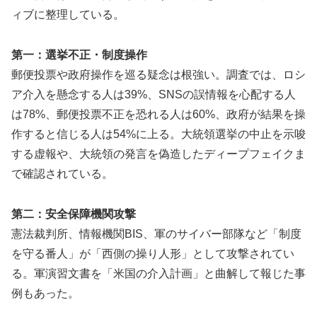
ィブに整理している。
第一：選挙不正・制度操作
郵便投票や政府操作を巡る疑念は根強い。調査では、ロシ
ア介入を懸念する人は39%、SNSの誤情報を心配する人
は78%、郵便投票不正を恐れる人は60%、政府が結果を操
作すると信じる人は54%に上る。大統領選挙の中止を示唆
する虚報や、大統領の発言を偽造したディープフェイクま
で確認されている。
第二：安全保障機関攻撃
憲法裁判所、情報機関BIS、軍のサイバー部隊など「制度
を守る番人」が「西側の操り人形」として攻撃されてい
る。軍演習文書を「米国の介入計画」と曲解して報じた事
例もあった。