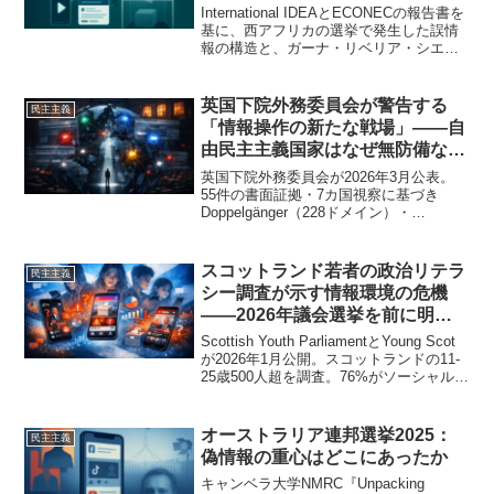
International IDEAとECONECの報告書を
基に、西アフリカの選挙で発生した誤情
報の構造と、ガーナ・リベリア・シエラ
レオネのEMBが採った情報公開・多層通
信・投票教育・規制の実務的対応を分析
する。
英国下院外務委員会が警告する
民主主義
「情報操作の新たな戦場」——自
由民主主義国家はなぜ無防備なの
か
英国下院外務委員会が2026年3月公表。
55件の書面証拠・7カ国視察に基づき
Doppelgänger（228ドメイン）・
Spamouflage・モルドバ暗号資産票買い
を記録。FCDOの構造的資源不足・Online
Safety Actの欠陥・外国干渉罪の機能不
スコットランド若者の政治リテラ
民主主義
全を解剖し、国家対偽情報センター新設
シー調査が示す情報環境の危機
を勧告。
――2026年議会選挙を前に明ら
かになった参加意欲と実態のギャ
Scottish Youth ParliamentとYoung Scot
ップ
が2026年1月公開。スコットランドの11-
25歳500人超を調査。76%がソーシャルメ
ディアから日常的に政治情報を入手、
59%が真偽判断に困難、若者の参加意欲
と実態の乖離を2026年議会選挙前に分
オーストラリア連邦選挙2025：
民主主義
析。
偽情報の重心はどこにあったか
キャンベラ大学NMRC『Unpacking