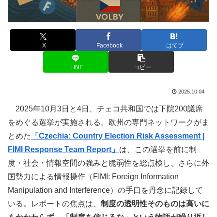
X
Facebook
はてブ
LINE
コピー
2025.10.04
2025年10月3日と4日、チェコ共和国では下院200議席
をめぐる選挙が実施される。欧州の専門ネットワークがま
とめた
「Czechia: Country Election Risk Assessment |
FIMI Response Team Report」
は、この選挙を前に制
度・社会・情報空間の強みと脆弱性を総点検し、さらに外
国勢力による情報操作（FIMI: Foreign Information
Manipulation and Interference）の手口を丹念に記録して
いる。レポートの焦点は、
制度の透明性そのものは高いに