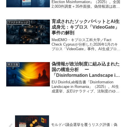
Election Misinformation』（2025）。全国
2,003件調査＋35件面接。偽情報源は政治
主体が最多。識別率43–58%、ディープフ
ェイク遭遇12%。真実広告法支持83%。
育成されたソックパペットとAI生
ファクトチェック
成身元：キプロス「VideoGate」
事件の解剖
MedDMO・キプロス工科大学／Fact
Check Cyprusが分析した2026年1月のキ
プロス「VideoGate」事件。AI生成プロフ
ィールで育成されたX偽アカウント
@EmilyTanalystを介した工作の拡散構
造、HiveおよびInVID-WeVerifyによる映
偽情報が政治制度に組み込まれた
民主主義
像技術検証、Black Cube関与の経緯を詳
国の構造分析 ー
述。
「Disinformation Landscape in
Romania」
EU DisinfoLab報告書「Disinformation
Landscape in Romania」（2025）。AI生
成選挙、反EUナラティブ、法制度のゆが
みを分析。偽情報が政治文化と統治に組
み込まれる構造を明らかにした。
モルドバ議会選挙を覆うリスク評価：偽