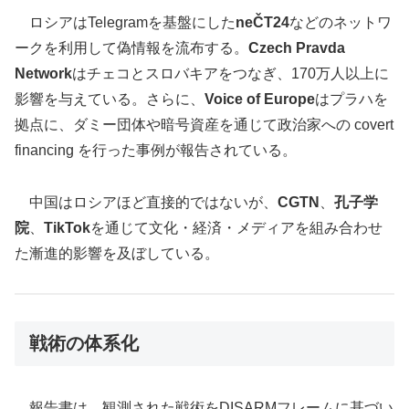
ロシアはTelegramを基盤にした
neČT24
などのネットワ
ークを利用して偽情報を流布する。
Czech Pravda
Network
はチェコとスロバキアをつなぎ、170万人以上に
影響を与えている。さらに、
Voice of Europe
はプラハを
拠点に、ダミー団体や暗号資産を通じて政治家への covert
financing を行った事例が報告されている。
中国はロシアほど直接的ではないが、
CGTN
、
孔子学
院
、
TikTok
を通じて文化・経済・メディアを組み合わせ
た漸進的影響を及ぼしている。
戦術の体系化
報告書は、観測された戦術をDISARMフレームに基づい