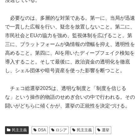
浸透している。
必要なのは、多層的な対策である。第一に、当局が迅速
で一貫した広報を行い、疑念を放置しないこと。第二に、
市民社会とEUの協力を強め、監視体制を広げること。第
三に、プラットフォームが偽情報の増幅を抑え、透明性を
高めること。第四に、AIを用いたディープフェイク検知を
導入すること。そして最後に、政治資金の透明化を徹底
し、シェル団体や暗号資産を使った影響を断つこと。
チェコ総選挙2025は、透明な制度と「制度を信じる
な」という操作的物語のせめぎ合いの中で行われる。その
闘いがどちらに傾くかが、選挙の正統性を決定づける。
民主主義
DSA
ロシア
民主主義
選挙