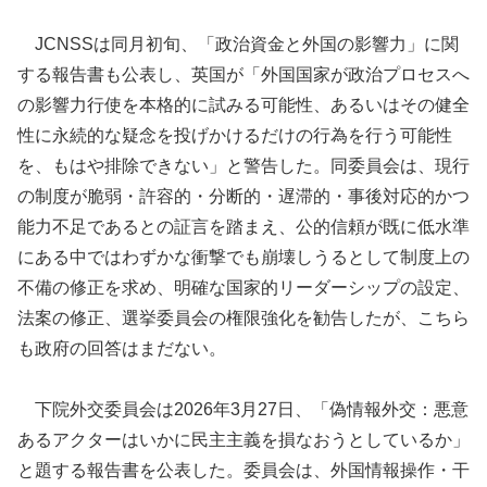
JCNSSは同月初旬、「政治資金と外国の影響力」に関
する報告書も公表し、英国が「外国国家が政治プロセスへ
の影響力行使を本格的に試みる可能性、あるいはその健全
性に永続的な疑念を投げかけるだけの行為を行う可能性
を、もはや排除できない」と警告した。同委員会は、現行
の制度が脆弱・許容的・分断的・遅滞的・事後対応的かつ
能力不足であるとの証言を踏まえ、公的信頼が既に低水準
にある中ではわずかな衝撃でも崩壊しうるとして制度上の
不備の修正を求め、明確な国家的リーダーシップの設定、
法案の修正、選挙委員会の権限強化を勧告したが、こちら
も政府の回答はまだない。
下院外交委員会は2026年3月27日、「偽情報外交：悪意
あるアクターはいかに民主主義を損なおうとしているか」
と題する報告書を公表した。委員会は、外国情報操作・干