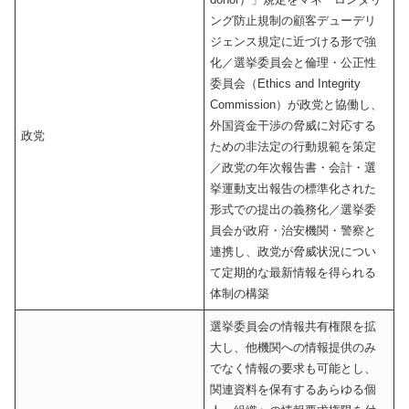
ング防止規制の顧客デューデリ
ジェンス規定に近づける形で強
化／選挙委員会と倫理・公正性
委員会（Ethics and Integrity
Commission）が政党と協働し、
外国資金干渉の脅威に対応する
政党
ための非法定の行動規範を策定
／政党の年次報告書・会計・選
挙運動支出報告の標準化された
形式での提出の義務化／選挙委
員会が政府・治安機関・警察と
連携し、政党が脅威状況につい
て定期的な最新情報を得られる
体制の構築
選挙委員会の情報共有権限を拡
大し、他機関への情報提供のみ
でなく情報の要求も可能とし、
関連資料を保有するあらゆる個