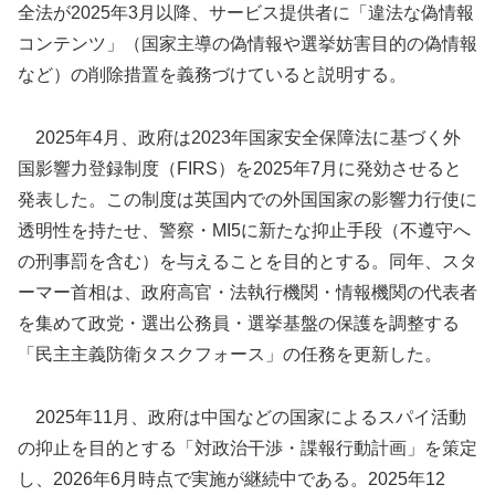
全法が2025年3月以降、サービス提供者に「違法な偽情報
コンテンツ」（国家主導の偽情報や選挙妨害目的の偽情報
など）の削除措置を義務づけていると説明する。
2025年4月、政府は2023年国家安全保障法に基づく外
国影響力登録制度（FIRS）を2025年7月に発効させると
発表した。この制度は英国内での外国国家の影響力行使に
透明性を持たせ、警察・MI5に新たな抑止手段（不遵守へ
の刑事罰を含む）を与えることを目的とする。同年、スタ
ーマー首相は、政府高官・法執行機関・情報機関の代表者
を集めて政党・選出公務員・選挙基盤の保護を調整する
「民主主義防衛タスクフォース」の任務を更新した。
2025年11月、政府は中国などの国家によるスパイ活動
の抑止を目的とする「対政治干渉・諜報行動計画」を策定
し、2026年6月時点で実施が継続中である。2025年12