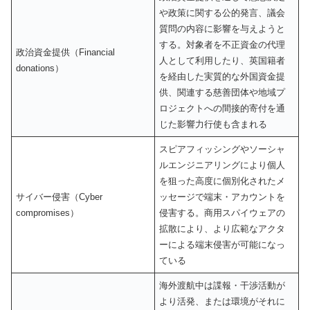
や政策に関する公的発言、議会
質問の内容に影響を与えようと
する。対象者を不正資金の代理
政治資金提供（Financial
人として利用したり、英国籍者
donations）
を経由した実質的な外国資金提
供、関連する慈善団体や地域プ
ロジェクトへの間接的寄付を通
じた影響力行使も含まれる
スピアフィッシングやソーシャ
ルエンジニアリングにより個人
を狙った高度に個別化されたメ
サイバー侵害（Cyber
ッセージで端末・アカウントを
compromises）
侵害する。商用スパイウェアの
拡散により、より広範なアクタ
ーによる端末侵害が可能になっ
ている
海外渡航中は諜報・干渉活動が
より活発、または環境がそれに