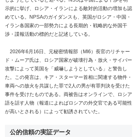
示的に挙げ、ロシア・イランによる敵対的活動の増加も認
めている。NPSAのガイダンスも、英国がロシア・中国・
イラン各国家の一部勢力による長期的・戦略的な外国干
渉・諜報活動の標的だと記述している。
2026年6月16日、元秘密情報部（MI6）長官のリチャー
ド・ムーア氏は、ロシア国家が破壊行為・放火・サイバー
攻撃によって英国を「威嚇しようとしている」と警告し
た。この発言は、キア・スターマー首相に関連する物件・
車両への放火を共謀した罪で2人の男が有罪判決を受けた
事件を受けたものである。両被告はオンラインで、ロシア
語を話す人物（報道によればロシアの外交官である可能性
が高いとされる）によって勧誘されていた。
公的信頼の実証データ