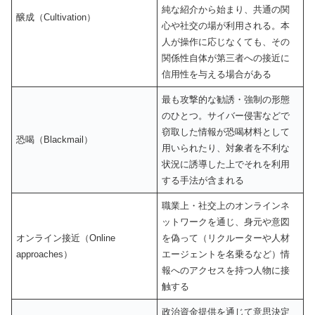
純な紹介から始まり、共通の関
醸成（Cultivation）
心や社交の場が利用される。本
人が操作に応じなくても、その
関係性自体が第三者への接近に
信用性を与える場合がある
最も攻撃的な勧誘・強制の形態
のひとつ。サイバー侵害などで
窃取した情報が恐喝材料として
恐喝（Blackmail）
用いられたり、対象者を不利な
状況に誘導した上でそれを利用
する手法が含まれる
職業上・社交上のオンラインネ
ットワークを通じ、身元や意図
オンライン接近（Online
を偽って（リクルーターや人材
approaches）
エージェントを名乗るなど）情
報へのアクセスを持つ人物に接
触する
政治資金提供を通じて意思決定