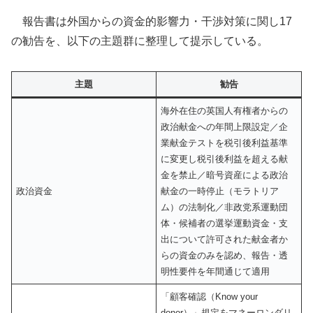
報告書は外国からの資金的影響力・干渉対策に関し17
の勧告を、以下の主題群に整理して提示している。
主題
勧告
海外在住の英国人有権者からの
政治献金への年間上限設定／企
業献金テストを税引後利益基準
に変更し税引後利益を超える献
金を禁止／暗号資産による政治
政治資金
献金の一時停止（モラトリア
ム）の法制化／非政党系運動団
体・候補者の選挙運動資金・支
出について許可された献金者か
らの資金のみを認め、報告・透
明性要件を年間通じて適用
「顧客確認（Know your
donor）」規定をマネーロンダリ