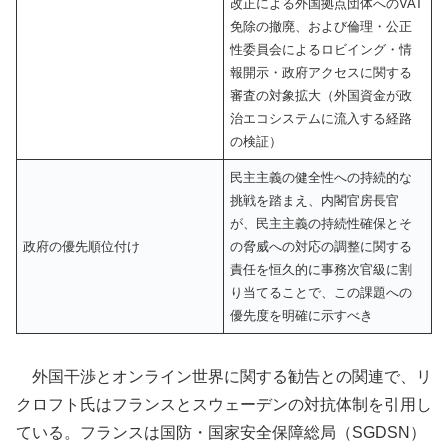
改正による外国拠点団体へのVAT
免除の撤廃、および倫理・公正
性委員会によるロビイング・情
報開示・政府アクセスに関する
審査の対象拡大（外国資金が政
治エコシステムに流入する経路
の検証）
民主主義の健全性への持続的な
挑戦を踏まえ、内閣官房長官
が、民主主義の持続性確保とそ
政府の優先順位付け
の脅威への対応の調整に関する
責任を恒久的に事務次官級に割
り当てることで、この課題への
優先度を明確に示すべき
外国干渉とオンライン世界に関する勧告との関連で、リ
クロフト氏はフランスとスウェーデンの対抗体制を引用し
ている。フランスは国防・国家安全保障総局（SGDSN）