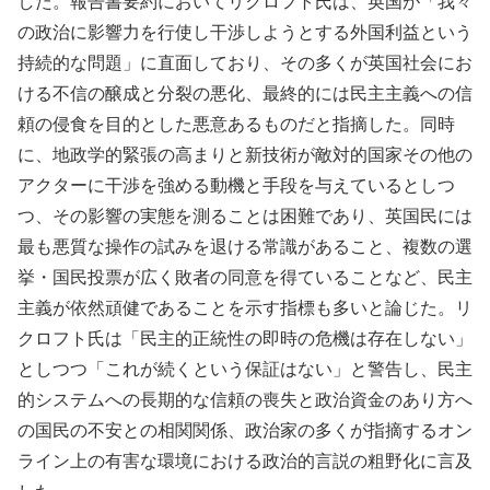
した。報告書要約においてリクロフト氏は、英国が「我々
の政治に影響力を行使し干渉しようとする外国利益という
持続的な問題」に直面しており、その多くが英国社会にお
ける不信の醸成と分裂の悪化、最終的には民主主義への信
頼の侵食を目的とした悪意あるものだと指摘した。同時
に、地政学的緊張の高まりと新技術が敵対的国家その他の
アクターに干渉を強める動機と手段を与えているとしつ
つ、その影響の実態を測ることは困難であり、英国民には
最も悪質な操作の試みを退ける常識があること、複数の選
挙・国民投票が広く敗者の同意を得ていることなど、民主
主義が依然頑健であることを示す指標も多いと論じた。リ
クロフト氏は「民主的正統性の即時の危機は存在しない」
としつつ「これが続くという保証はない」と警告し、民主
的システムへの長期的な信頼の喪失と政治資金のあり方へ
の国民の不安との相関関係、政治家の多くが指摘するオン
ライン上の有害な環境における政治的言説の粗野化に言及