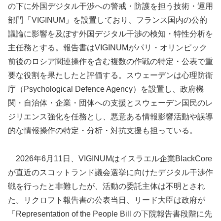
の下に外国デジタル干渉への警戒・防護を担う技術・運用
部門「VIGINUM」を設置しており、フランス国内の公的
議論に影響を及ぼす外国デジタル干渉の検知・特性分析を
主任務とする。報告書はVIGINUMがパリ・オリンピック
前後のロシア関連操作を含む複数の作戦の特定・公表で重
要な役割を果たしたと評価する。スウェーデンは心理防衛
庁（Psychological Defence Agency）を設置し、政府機
関・自治体・企業・団体への支援とスウェーデン国民のレ
ジリエンス強化を任務とし、悪意ある情報影響活動や誤導
的な情報操作の特定・分析・対抗支援も担っている。
2026年6月11日、VIGINUMはイスラエル企業BlackCore
が直近のスコットランド議会選挙に向けたデジタル干渉作
戦を行ったと非難したが、活動の委託主体は不明とされ
た。リクロフト報告書の公表当日、リード大臣は政府が
「Representation of the People Bill の下院報告書段階に先