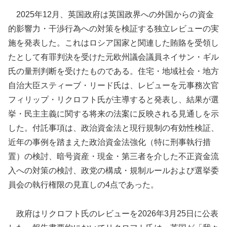
2025年12月、英国政府は英国政界への外国からの資金
的影響力・干渉行為への対策を検証する独立レビューの実
施を発表した。これはロシア国家と関連した賄賂を受領し
たとして有罪判決を受けた元欧州議会議員ネイサン・ギル
氏の量刑判断を受けたものである。住宅・地域社会・地方
自治大臣スティーブ・リード氏は、レビューを元事務次官
フィリップ・リクロフト氏が主導すると発表し、結果が選
挙・民主主義に関する将来の法案に反映される見通しを示
した。付託事項は、政治資金法と現行規制の有効性検証、
近年の事例を踏まえた政治資金法強化（特に刑事執行措
置）の検討、暗号資産・現金・第三者を介した不正資金流
入への対策の検討、政党の構成・規制ルールおよび選挙委
員会の執行権限の見直しの4点であった。
政府はリクロフト氏のレビューを2026年3月25日に公表