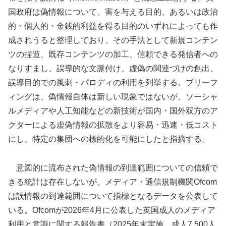
国政府は偽情報について、害を与える目的、あるいは政治
的・個人的・金銭的利益を得る目的のいずれによっても作
成されうると整理しており、その手法として新規コンテン
ツの捏造、既存コンテンツの加工、信頼できる発信者への
なりすまし、誤導的な文脈付け、虚偽の関連づけの創出、
誤導目的での風刺・パロディの利用を列挙する。ブリーフ
ィングは、偽情報自体は新しい現象ではないが、ソーシャ
ルメディアや人工知能などの新技術が国内・国外双方のア
クターによる虚偽情報の拡散をより容易・迅速・低コスト
にし、特定の集団への標的化を可能にしたと指摘する。
意図的に流布された偽情報の到達範囲についての信頼で
きる統計は存在しないが、メディア・通信規制機関Ofcom
は誤情報の到達範囲について指標となるデータを公表して
いる。Ofcomが2026年4月に公表した英国成人のメディア
利用と意識に関する報告書（2025年末実施、成人7,500人