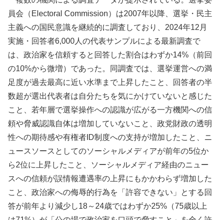
員会（Electoral Commission）は2007年以降、選挙・民主
主義への国民意識を継続的に調査しており、2024年12月
実施・回答者6,000人の代表サンプルによる最新調査で
は、政治家を信頼すると回答した割合はわずか14%（前回
の10%から微増）であった。同調査では、選挙運営への満
足度が過去最高に近い水準まで上昇したこと、回答者の半
数超が選出代表者は自分たちを気にかけていないと感じた
こと、若年層で選挙操作への認識が広がる一方機関への信
頼や脅威認識自体は増加していないこと、政党財政の透明
性への期待感や有権者ID制度への支持が増加したこと、ニ
ュースソースとしてのソーシャルメディアが前年の5位か
ら2位に上昇したこと、ソーシャルメディア経由のニュー
スへの信頼が誤情報遭遇率の上昇にもかかわらず増加した
こと、政治家への侮辱的行為を「許容できない」とする回
答が前年より減少し18～24歳ではわずか25%（75歳以上
は71%）が「公の場で政治家を口頭で脅すこと」を全く許