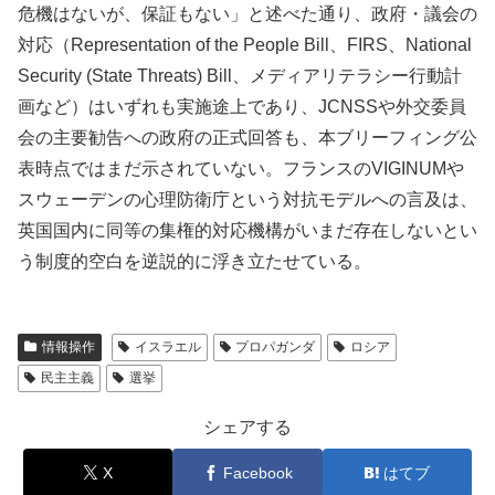
危機はないが、保証もない」と述べた通り、政府・議会の
対応（Representation of the People Bill、FIRS、National
Security (State Threats) Bill、メディアリテラシー行動計
画など）はいずれも実施途上であり、JCNSSや外交委員
会の主要勧告への政府の正式回答も、本ブリーフィング公
表時点ではまだ示されていない。フランスのVIGINUMや
スウェーデンの心理防衛庁という対抗モデルへの言及は、
英国国内に同等の集権的対応機構がいまだ存在しないとい
う制度的空白を逆説的に浮き立たせている。
情報操作
イスラエル
プロパガンダ
ロシア
民主主義
選挙
シェアする
X
Facebook
はてブ