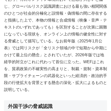
じ、グローバルリスク認識調査における最も強い相関関係
のひとつが社会的分極化と誤情報・偽情報の間に存在する
と指摘した上で、本物の情報と合成情報（映像・音声・テ
キストのいずれであっても）を区別することが次第に困難
になっている現状を、オンライン上の情報の健全性に対す
る脅威として描写している。なお前年版（2025年1月公
表）では同リスクが「全リスク領域の中で短期から中期に
かけて最上位の懸念」とされていたが、2026年版では地
経学的対立がこれに代わって首位に立った。WEFはこれ
を、貿易政策の不確実性の高まりと、制裁・規制・資本制
限・サプライチェーンの武器化といった経済的・政治的手
段の行使拡大を背景とする懸念の深化・拡大によるものと
説明している。
外国干渉の脅威認識