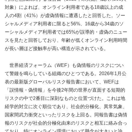
対象）によれば、オンライン利用者である18歳以上の成
人の4割（41%）が虚偽情報に遭遇したと回答した。ソー
シャルメディア利用者に限ると56%、16歳から34歳のソ
ーシャルメディア利用者では65%が誤導的・虚偽のニュー
スを見たと回答しており、年齢が低くオンライン利用時間
が長い層ほど接触率が高い構造が示されている。
世界経済フォーラム（WEF）も偽情報のリスクについ
て警鐘を鳴らしている組織のひとつである。2026年1月公
表の最新版グローバルリスク報告書において、WEFは
「誤情報・偽情報」を今後2年間の世界が直面する短期的
リスクの中で2番目に深刻なものと位置づけた。これは地
経学的対立に次ぐ順位であり、社会的分極化、異常気象、
国家間武力衝突といったリスクを上回る。同報告書は偽情
報のリスクが社会的分極化由来のリスクと相互に絡み合っ
ており、特にオンライン環境において懸念が大きいと論