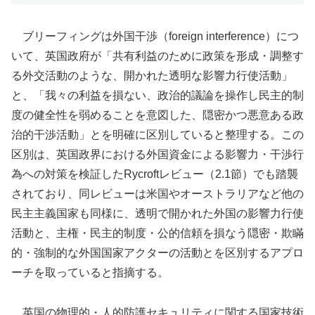
ブリーフィングは外国干渉（foreign interference）につ
いて、英国政府が「共有利益のために政策を形成・調整す
る外交活動のような、開かれた透明な影響力行使活動」
と、「我々の利益を損ない、政治的議論を操作し民主的制
度の健全性を弱めることを意図した、隠密かつ悪意ある政
治的干渉活動」とを明確に区別していると整理する。この
区別は、英国政界における外国資金による影響力・干渉行
為への対策を検証したRycroftレビュー（2.1節）でも踏襲
されており、同レビューは米国やオーストラリアなど他の
民主主義国家も同様に、透明で開かれた外国の影響力行使
活動と、主権・民主的制度・公的信頼を損なう隠密・欺瞞
的・強制的な外国国家アクターの活動とを区別するアプロ
ーチを取っていると指摘する。
英国の物理的・人的防護セキュリティに関する国家技術