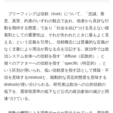
ブリーフィングは信頼（trust）について、「忠誠、善
意、真実、約束のいずれの観点であれ、他者から良好な行
動を期待する態度」であり「社会を結びつける見えない接
着剤としての重要性は、それが失われたときに最もよく見
える」という定義を引用し、信頼概念には普遍的な定義が
なく文脈により用法が異なる点を注記する。政治学では政
治システム全体への信頼を指す「diffuse（拡散的）」と
個々のアクターへの信頼を指す「specific（特定的）」と
いう区別が用いられ、低い信頼度を指す語として懐疑・不
信を意味するmistrustと、能動的な否定的態度を意味する
distrustが使い分けられる。研究者は政治への公的信頼の
低下を、選挙投票率の低下など公式の政治参加の減少と関
連づけている。
複数の機関による調査データが提示されている。選挙委