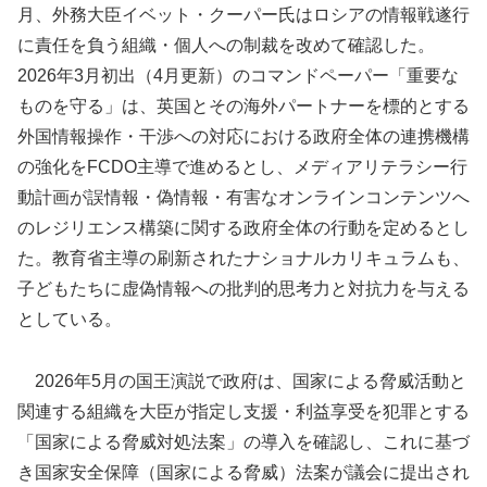
月、外務大臣イベット・クーパー氏はロシアの情報戦遂行
に責任を負う組織・個人への制裁を改めて確認した。
2026年3月初出（4月更新）のコマンドペーパー「重要な
ものを守る」は、英国とその海外パートナーを標的とする
外国情報操作・干渉への対応における政府全体の連携機構
の強化をFCDO主導で進めるとし、メディアリテラシー行
動計画が誤情報・偽情報・有害なオンラインコンテンツへ
のレジリエンス構築に関する政府全体の行動を定めるとし
た。教育省主導の刷新されたナショナルカリキュラムも、
子どもたちに虚偽情報への批判的思考力と対抗力を与える
としている。
2026年5月の国王演説で政府は、国家による脅威活動と
関連する組織を大臣が指定し支援・利益享受を犯罪とする
「国家による脅威対処法案」の導入を確認し、これに基づ
き国家安全保障（国家による脅威）法案が議会に提出され