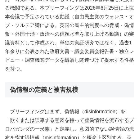
る機関である。本ブリーフィングは2026年6月25日に上院
本会議で予定されている動議（自由民主党のウォレス・オ
ブ・ソルテア卿による、英国の民主的制度への脅威・偽情
報・外国干渉・政治への信頼水準を取り上げる動議）の審
議資料として作成され、単独の実証研究ではなく、過去1
年余りに公表された政府文書・議会委員会報告書・独立レ
ビュー・調査機関データを編纂し関連づけて提示する性格
を持つ。
偽情報の定義と被害規模
ブリーフィングはまず、偽情報（disinformation）を
「欺くまたは誤導する意図を持って虚偽情報を流布するプ
ロパガンダの一形態」と定義し、意図的でない誤情報の流
布を指す誤情報（misinformation）と概念上区別する。英