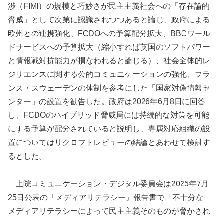
渉（FIMI）の規模と巧妙さが民主主義社会への「存在論的
脅威」として次第に認識されつつあると論じ、政府による
欧州との連携強化、FCDOへの予算配分拡大、BBCワール
ドサービスへの予算拡大（縮小すれば英国のソフトパワー
と情報戦対抗能力が損なわれると論じる）、社会全体的レ
ジリエンスに関する公的コミュニケーションの強化、フラ
ンス・スウェーデンの体制を参考にした「国家対偽情報セ
ンター」の設置を勧告した。政府は2026年6月8日に回答
し、FCDOのハイブリッド脅威局には持続的な対策を可能
にする予算が配分されていると説明し、専属対応組織の設
置についてはリクロフトレビューの結論とあわせて検討す
るとした。
上院コミュニケーション・デジタル委員会は2025年7月
25日公表の「メディアリテラシー」報告書で「不十分な
メディアリテラシーによって民主主義そのものが脅かされ