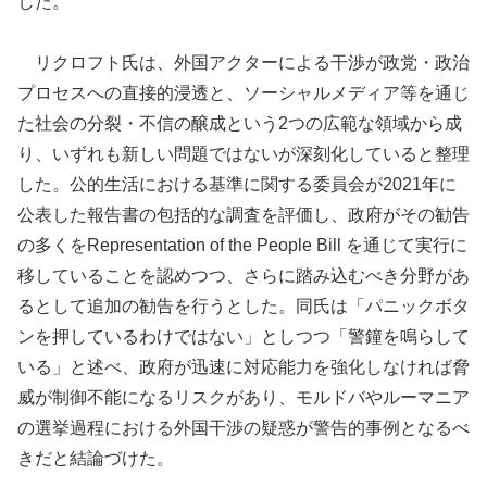
した。
リクロフト氏は、外国アクターによる干渉が政党・政治
プロセスへの直接的浸透と、ソーシャルメディア等を通じ
た社会の分裂・不信の醸成という2つの広範な領域から成
り、いずれも新しい問題ではないが深刻化していると整理
した。公的生活における基準に関する委員会が2021年に
公表した報告書の包括的な調査を評価し、政府がその勧告
の多くをRepresentation of the People Bill を通じて実行に
移していることを認めつつ、さらに踏み込むべき分野があ
るとして追加の勧告を行うとした。同氏は「パニックボタ
ンを押しているわけではない」としつつ「警鐘を鳴らして
いる」と述べ、政府が迅速に対応能力を強化しなければ脅
威が制御不能になるリスクがあり、モルドバやルーマニア
の選挙過程における外国干渉の疑惑が警告的事例となるべ
きだと結論づけた。