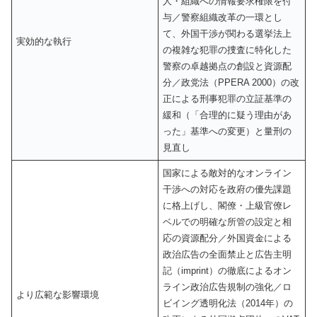
人・組織への情報要求権限を付
与／警察組織改革の一環とし
て、外国干渉が関わる選挙法上
実効的な執行
の複雑な犯罪の捜査に特化した
警察の卓越拠点の創設と資源配
分／政党法（PPERA 2000）の改
正による刑事犯罪の立証基準の
緩和（「合理的に疑う理由があ
った」基準への変更）と量刑の
見直し
国家による敵対的なオンライン
干渉への対応を政府の優先課題
に格上げし、閣僚・上級官僚レ
ベルでの明確な所管の設定と相
応の資源配分／外国資金による
政治広告の全面禁止と広告主明
記（imprint）の徹底によるオン
ライン政治広告規制の強化／ロ
より広範な影響環境
ビイング透明化法（2014年）の