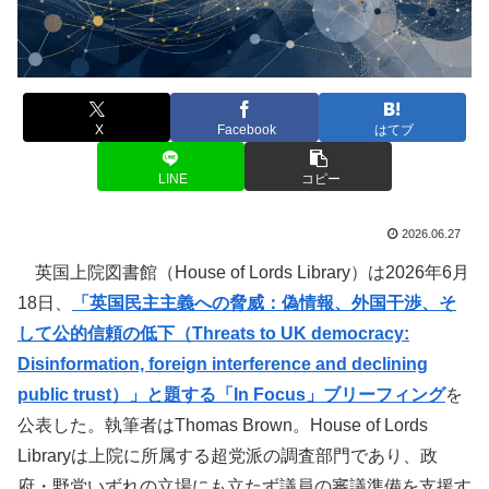
X
Facebook
はてブ
LINE
コピー
2026.06.27
英国上院図書館（House of Lords Library）は2026年6月
18日、
「英国民主主義への脅威：偽情報、外国干渉、そ
して公的信頼の低下（Threats to UK democracy:
Disinformation, foreign interference and declining
public trust）」と題する「In Focus」ブリーフィング
を
公表した。執筆者はThomas Brown。House of Lords
Libraryは上院に所属する超党派の調査部門であり、政
府・野党いずれの立場にも立たず議員の審議準備を支援す